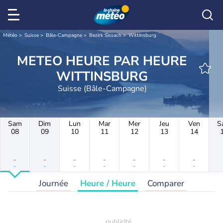
Météo
Suisse
Bâle-Campagne
Bezirk Sissach
Wittinsburg
METEO HEURE PAR HEURE
WITTINSBURG
Suisse (Bâle-Campagne)
Sam
Dim
Lun
Mar
Mer
Jeu
Ven
S
08
09
10
11
12
13
14
-
-
-
-
-
-
-
-
-
-
-
-
-
-
Journée
Heure / Heure
Comparer