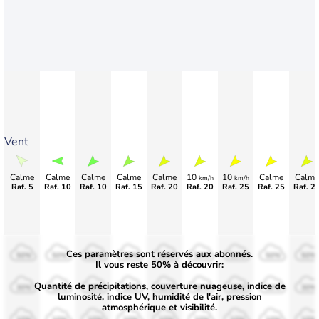
Vent
Calme
Calme
Calme
Calme
Calme
10
10
Calme
Calme
km/h
km/h
Raf. 5
Raf. 10
Raf. 10
Raf. 15
Raf. 20
Raf. 20
Raf. 25
Raf. 25
Raf. 2
Ces paramètres sont réservés aux abonnés.
50%
50%
50%
50%
50%
50%
50%
50%
50%
Il vous reste 50% à découvrir:
Quantité de précipitations, couverture nuageuse, indice de
30%
30%
30%
30%
30%
30%
30%
30%
30%
luminosité, indice UV, humidité de l'air, pression
atmosphérique et visibilité.