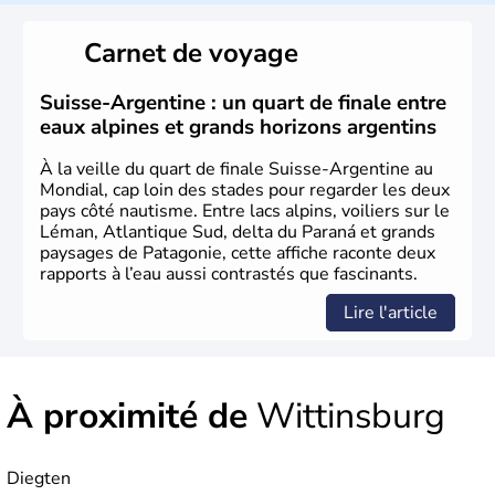
Le peuple Helvète est à l'origine de la fondation de la
Suisse suite à une migration forcée. En 1291, le pacte
Carnet de voyage
féodal marque la naissance de la Suisse sous la forme
d'une alliance composée de plusieurs cantons. L'Etat
fédéral n'est créé qu'en 1848 et signe l'abolition des
Suisse-Argentine : un quart de finale entre
frontières, ainsi que l'établissement d'une monnaie
eaux alpines et grands horizons argentins
unique et d'une armée. La première constitution est
rédigée à la même année, le droit de référendum est
À la veille du quart de finale Suisse-Argentine au
ajouté 26 ans plus tard.
Mondial, cap loin des stades pour regarder les deux
pays côté nautisme. Entre lacs alpins, voiliers sur le
Léman, Atlantique Sud, delta du Paraná et grands
paysages de Patagonie, cette affiche raconte deux
rapports à l’eau aussi contrastés que fascinants.
Lire l'article
À proximité de
Wittinsburg
Diegten