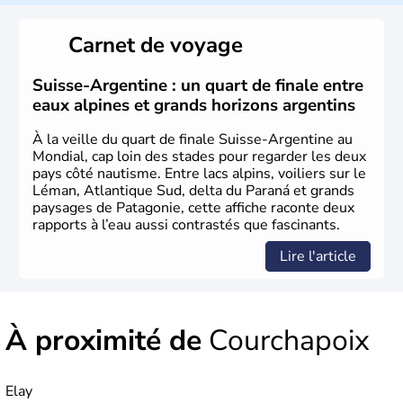
Le peuple Helvète est à l'origine de la fondation de la
Suisse suite à une migration forcée. En 1291, le pacte
Carnet de voyage
féodal marque la naissance de la Suisse sous la forme
d'une alliance composée de plusieurs cantons. L'Etat
fédéral n'est créé qu'en 1848 et signe l'abolition des
Suisse-Argentine : un quart de finale entre
frontières, ainsi que l'établissement d'une monnaie
eaux alpines et grands horizons argentins
unique et d'une armée. La première constitution est
rédigée à la même année, le droit de référendum est
À la veille du quart de finale Suisse-Argentine au
ajouté 26 ans plus tard.
Mondial, cap loin des stades pour regarder les deux
pays côté nautisme. Entre lacs alpins, voiliers sur le
Léman, Atlantique Sud, delta du Paraná et grands
paysages de Patagonie, cette affiche raconte deux
rapports à l’eau aussi contrastés que fascinants.
Lire l'article
À proximité de
Courchapoix
Elay