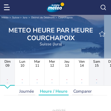
Météo
Suisse
Jura
District de Delémont
Courchapoix
METEO HEURE PAR HEURE
COURCHAPOIX
Suisse (Jura)
Dim
Lun
Mar
Mer
Jeu
Ven
Sam
D
09
10
11
12
13
14
15
-
-
-
-
-
-
-
-
-
-
-
-
-
-
Journée
Heure / Heure
Comparer