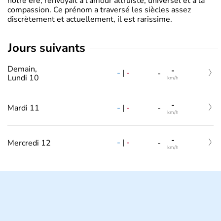
notre ère, renvoyait à l’amour altruiste, universel et à la
compassion. Ce prénom a traversé les siècles assez
discrètement et actuellement, il est rarissime.
jours suivants
Demain,
-
-
|
-
-
Lundi 10
km/h
-
-
|
-
Mardi 11
-
km/h
-
-
|
-
Mercredi 12
-
km/h