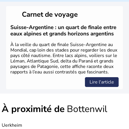
Le peuple Helvète est à l'origine de la fondation de la
Suisse suite à une migration forcée. En 1291, le pacte
Carnet de voyage
féodal marque la naissance de la Suisse sous la forme
d'une alliance composée de plusieurs cantons. L'Etat
fédéral n'est créé qu'en 1848 et signe l'abolition des
Suisse-Argentine : un quart de finale entre
frontières, ainsi que l'établissement d'une monnaie
eaux alpines et grands horizons argentins
unique et d'une armée. La première constitution est
rédigée à la même année, le droit de référendum est
À la veille du quart de finale Suisse-Argentine au
ajouté 26 ans plus tard.
Mondial, cap loin des stades pour regarder les deux
pays côté nautisme. Entre lacs alpins, voiliers sur le
Léman, Atlantique Sud, delta du Paraná et grands
paysages de Patagonie, cette affiche raconte deux
rapports à l’eau aussi contrastés que fascinants.
Lire l'article
À proximité de
Bottenwil
Uerkheim