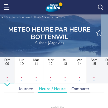
Météo
Suisse
Argovie
Bezirk Zofingen
Bottenwil
METEO HEURE PAR HEURE
BOTTENWIL
Suisse (Argovie)
Dim
Lun
Mar
Mer
Jeu
Ven
Sam
D
09
10
11
12
13
14
15
-
-
-
-
-
-
-
-
-
-
-
-
-
-
Journée
Heure / Heure
Comparer