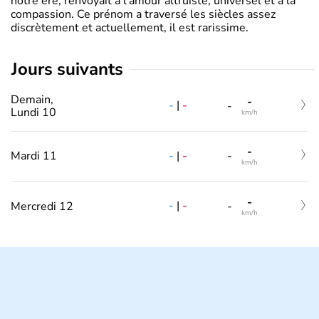
notre ère, renvoyait à l’amour altruiste, universel et à la
compassion. Ce prénom a traversé les siècles assez
discrètement et actuellement, il est rarissime.
jours suivants
Demain,
-
-
|
-
-
Lundi 10
km/h
-
-
|
-
Mardi 11
-
km/h
-
-
|
-
Mercredi 12
-
km/h