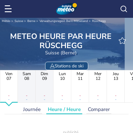
Météo
Suisse
Berne
Verwaltungsregion Bern-Mittelland
Rüschegg
METEO HEURE PAR HEURE
RÜSCHEGG
Suisse (Berne)
Stations de ski
Ven
Sam
Dim
Lun
Mar
Mer
Jeu
V
07
08
09
10
11
12
13
-
-
-
-
-
-
-
-
-
-
-
-
-
-
Journée
Heure / Heure
Comparer