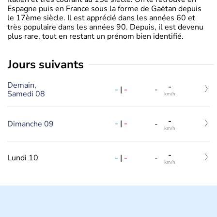
Espagne puis en France sous la forme de Gaëtan depuis
le 17ème siècle. Il est apprécié dans les années 60 et
très populaire dans les années 90. Depuis, il est devenu
plus rare, tout en restant un prénom bien identifié.
jours suivants
Demain,
-
-
|
-
-
Samedi 08
km/h
-
-
|
-
Dimanche 09
-
km/h
-
-
|
-
Lundi 10
-
km/h