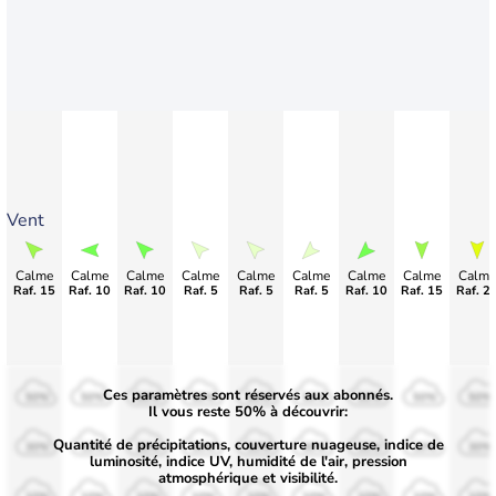
Vent
Calme
Calme
Calme
Calme
Calme
Calme
Calme
Calme
Calme
Raf. 15
Raf. 10
Raf. 10
Raf. 5
Raf. 5
Raf. 5
Raf. 10
Raf. 15
Raf. 2
Ces paramètres sont réservés aux abonnés.
50%
50%
50%
50%
50%
50%
50%
50%
50%
Il vous reste 50% à découvrir:
Quantité de précipitations, couverture nuageuse, indice de
30%
30%
30%
30%
30%
30%
30%
30%
30%
luminosité, indice UV, humidité de l'air, pression
atmosphérique et visibilité.