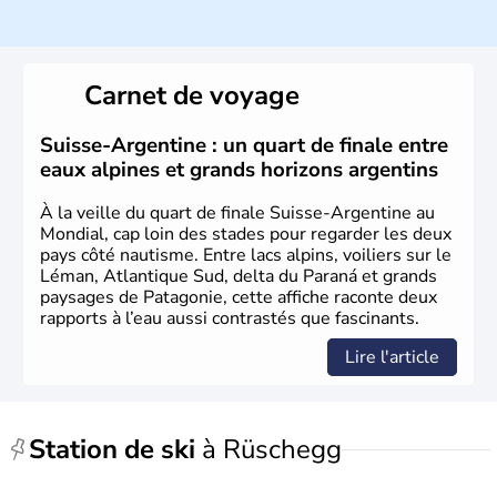
Histoire et administration
Le peuple Helvète est à l'origine de la fondation de la
Suisse suite à une migration forcée. En 1291, le pacte
Carnet de voyage
féodal marque la naissance de la Suisse sous la forme
d'une alliance composée de plusieurs cantons. L'Etat
fédéral n'est créé qu'en 1848 et signe l'abolition des
Suisse-Argentine : un quart de finale entre
frontières, ainsi que l'établissement d'une monnaie
eaux alpines et grands horizons argentins
unique et d'une armée. La première constitution est
rédigée à la même année, le droit de référendum est
À la veille du quart de finale Suisse-Argentine au
ajouté 26 ans plus tard.
Mondial, cap loin des stades pour regarder les deux
pays côté nautisme. Entre lacs alpins, voiliers sur le
Léman, Atlantique Sud, delta du Paraná et grands
paysages de Patagonie, cette affiche raconte deux
rapports à l’eau aussi contrastés que fascinants.
Lire l'article
Station de ski
à Rüschegg