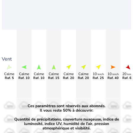
Vent
Calme
Calme
Calme
Calme
Calme
Calme
10
10
20
km/h
km/h
km/
Raf. 5
Raf. 10
Raf. 10
Raf. 15
Raf. 20
Raf. 20
Raf. 25
Raf. 40
Raf. 6
Ces paramètres sont réservés aux abonnés.
50%
50%
50%
50%
50%
50%
50%
50%
50%
Il vous reste 50% à découvrir:
Quantité de précipitations, couverture nuageuse, indice de
30%
30%
30%
30%
30%
30%
30%
30%
30%
luminosité, indice UV, humidité de l'air, pression
atmosphérique et visibilité.