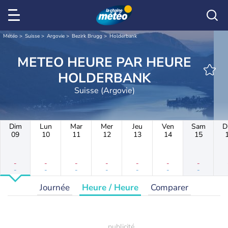
Météo
Suisse
Argovie
Bezirk Brugg
Holderbank
METEO HEURE PAR HEURE
HOLDERBANK
Suisse (Argovie)
Dim
Lun
Mar
Mer
Jeu
Ven
Sam
D
09
10
11
12
13
14
15
-
-
-
-
-
-
-
-
-
-
-
-
-
-
Journée
Heure / Heure
Comparer