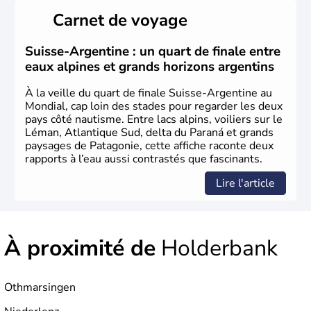
Suisse suite à une migration forcée. En 1291, le pacte
Carnet de voyage
féodal marque la naissance de la Suisse sous la forme
d'une alliance composée de plusieurs cantons. L'Etat
fédéral n'est créé qu'en 1848 et signe l'abolition des
Suisse-Argentine : un quart de finale entre
frontières, ainsi que l'établissement d'une monnaie
eaux alpines et grands horizons argentins
unique et d'une armée. La première constitution est
rédigée à la même année, le droit de référendum est
À la veille du quart de finale Suisse-Argentine au
ajouté 26 ans plus tard.
Mondial, cap loin des stades pour regarder les deux
pays côté nautisme. Entre lacs alpins, voiliers sur le
Léman, Atlantique Sud, delta du Paraná et grands
paysages de Patagonie, cette affiche raconte deux
rapports à l’eau aussi contrastés que fascinants.
Lire l'article
À proximité de
Holderbank
Othmarsingen