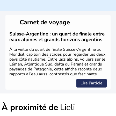
Histoire et administration
Le peuple Helvète est à l'origine de la fondation de la
Suisse suite à une migration forcée. En 1291, le pacte
Carnet de voyage
féodal marque la naissance de la Suisse sous la forme
d'une alliance composée de plusieurs cantons. L'Etat
fédéral n'est créé qu'en 1848 et signe l'abolition des
Suisse-Argentine : un quart de finale entre
frontières, ainsi que l'établissement d'une monnaie
eaux alpines et grands horizons argentins
unique et d'une armée. La première constitution est
rédigée à la même année, le droit de référendum est
À la veille du quart de finale Suisse-Argentine au
ajouté 26 ans plus tard.
Mondial, cap loin des stades pour regarder les deux
pays côté nautisme. Entre lacs alpins, voiliers sur le
Léman, Atlantique Sud, delta du Paraná et grands
paysages de Patagonie, cette affiche raconte deux
rapports à l’eau aussi contrastés que fascinants.
Lire l'article
À proximité de
Lieli