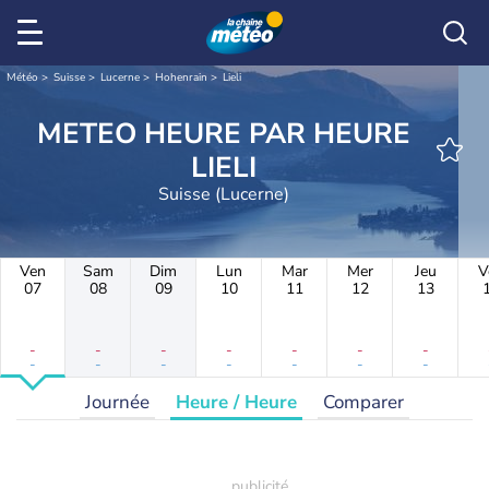
Météo
Suisse
Lucerne
Hohenrain
Lieli
METEO HEURE PAR HEURE
LIELI
Suisse (Lucerne)
Ven
Sam
Dim
Lun
Mar
Mer
Jeu
V
07
08
09
10
11
12
13
-
-
-
-
-
-
-
-
-
-
-
-
-
-
Journée
Heure / Heure
Comparer