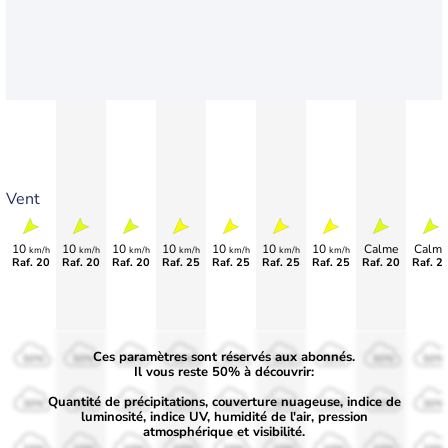
Vent
10
10
10
10
10
10
10
Calme
Calme
km/h
km/h
km/h
km/h
km/h
km/h
km/h
Raf. 20
Raf. 20
Raf. 20
Raf. 25
Raf. 25
Raf. 25
Raf. 25
Raf. 20
Raf. 2
Ces paramètres sont réservés aux abonnés.
50%
50%
50%
50%
50%
50%
50%
50%
50%
Il vous reste 50% à découvrir:
Quantité de précipitations, couverture nuageuse, indice de
30%
30%
30%
30%
30%
30%
30%
30%
30%
luminosité, indice UV, humidité de l'air, pression
atmosphérique et visibilité.