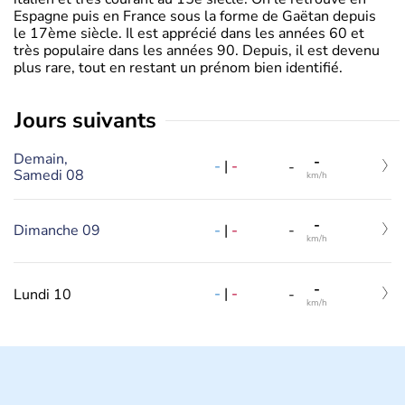
Espagne puis en France sous la forme de Gaëtan depuis
le 17ème siècle. Il est apprécié dans les années 60 et
très populaire dans les années 90. Depuis, il est devenu
plus rare, tout en restant un prénom bien identifié.
jours suivants
Demain,
-
-
|
-
-
Samedi 08
km/h
-
-
|
-
Dimanche 09
-
km/h
-
-
|
-
Lundi 10
-
km/h