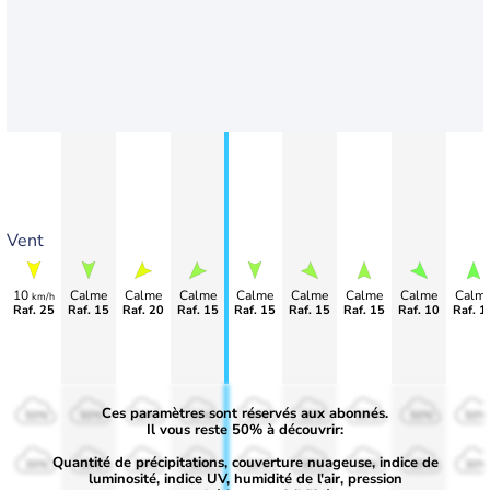
Vent
10
Calme
Calme
Calme
Calme
Calme
Calme
Calme
Calm
km/h
Raf. 25
Raf. 15
Raf. 20
Raf. 15
Raf. 15
Raf. 15
Raf. 15
Raf. 10
Raf. 1
Ces paramètres sont réservés aux abonnés.
50%
50%
50%
50%
50%
50%
50%
50%
50%
Il vous reste 50% à découvrir:
Quantité de précipitations, couverture nuageuse, indice de
30%
30%
30%
30%
30%
30%
30%
30%
30%
luminosité, indice UV, humidité de l'air, pression