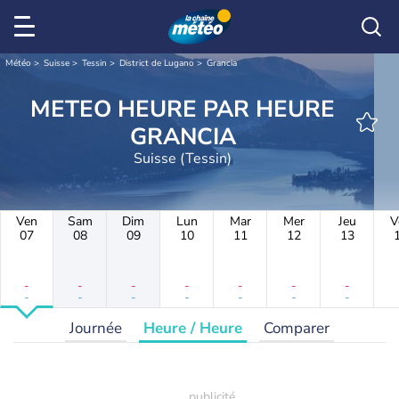
Météo
Suisse
Tessin
District de Lugano
Grancia
METEO HEURE PAR HEURE
GRANCIA
Suisse (Tessin)
Ven
Sam
Dim
Lun
Mar
Mer
Jeu
V
07
08
09
10
11
12
13
-
-
-
-
-
-
-
-
-
-
-
-
-
-
Journée
Heure / Heure
Comparer