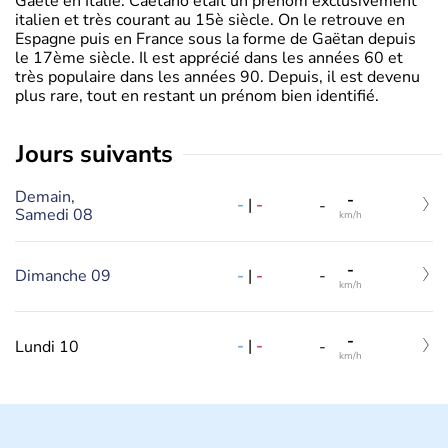
Gaëte en Italie. Caetano était un prénom exclusivement
italien et très courant au 15è siècle. On le retrouve en
Espagne puis en France sous la forme de Gaëtan depuis
le 17ème siècle. Il est apprécié dans les années 60 et
très populaire dans les années 90. Depuis, il est devenu
plus rare, tout en restant un prénom bien identifié.
jours suivants
Demain,
-
-
|
-
-
Samedi 08
km/h
-
-
|
-
Dimanche 09
-
km/h
-
-
|
-
Lundi 10
-
km/h