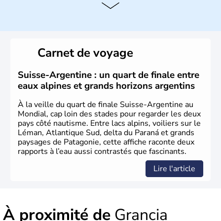
Histoire et administration
Le peuple Helvète est à l'origine de la fondation de la
Suisse suite à une migration forcée. En 1291, le pacte
Carnet de voyage
féodal marque la naissance de la Suisse sous la forme
d'une alliance composée de plusieurs cantons. L'Etat
fédéral n'est créé qu'en 1848 et signe l'abolition des
Suisse-Argentine : un quart de finale entre
frontières, ainsi que l'établissement d'une monnaie
eaux alpines et grands horizons argentins
unique et d'une armée. La première constitution est
rédigée à la même année, le droit de référendum est
À la veille du quart de finale Suisse-Argentine au
ajouté 26 ans plus tard.
Mondial, cap loin des stades pour regarder les deux
pays côté nautisme. Entre lacs alpins, voiliers sur le
Léman, Atlantique Sud, delta du Paraná et grands
paysages de Patagonie, cette affiche raconte deux
rapports à l’eau aussi contrastés que fascinants.
Lire l'article
À proximité de
Grancia