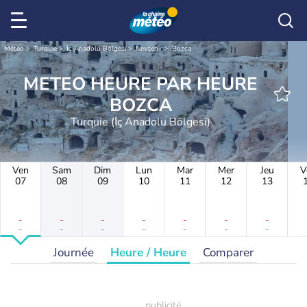
Météo
Turquie
İç Anadolu Bölgesi
Nevşehir
Bozca
METEO HEURE PAR HEURE
BOZCA
Turquie (İç Anadolu Bölgesi)
Ven
Sam
Dim
Lun
Mar
Mer
Jeu
V
07
08
09
10
11
12
13
-
-
-
-
-
-
-
-
-
-
-
-
-
-
Journée
Heure / Heure
Comparer