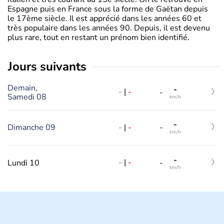
Espagne puis en France sous la forme de Gaëtan depuis
le 17ème siècle. Il est apprécié dans les années 60 et
très populaire dans les années 90. Depuis, il est devenu
plus rare, tout en restant un prénom bien identifié.
jours suivants
Demain,
-
-
|
-
-
Samedi 08
km/h
-
-
|
-
Dimanche 09
-
km/h
-
-
|
-
Lundi 10
-
km/h