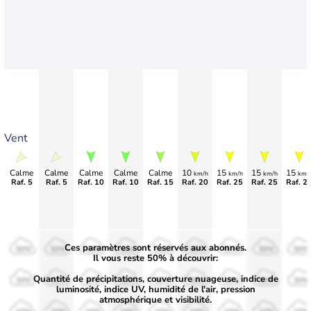
Vent
Calme
Calme
Calme
Calme
Calme
10
15
15
15
km/h
km/h
km/h
km/
Raf. 5
Raf. 5
Raf. 10
Raf. 10
Raf. 15
Raf. 20
Raf. 25
Raf. 25
Raf. 2
Ces paramètres sont réservés aux abonnés.
50%
50%
50%
50%
50%
50%
50%
50%
50%
Il vous reste 50% à découvrir:
Quantité de précipitations, couverture nuageuse, indice de
30%
30%
30%
30%
30%
30%
30%
30%
30%
luminosité, indice UV, humidité de l'air, pression
atmosphérique et visibilité.