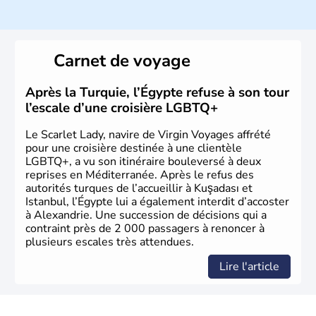
La Turquie est à l'origine composée d'un peuple nomade
originaire d'Asie ayant émigré vers l'Ouest. Ces tribus
hétérogènes se sont organisées en différents royaumes
Carnet de voyage
qui constitueront en 1299 les fondations de l'Empire
ottoman. Après avoir rattaché l'Anatolie et la Thrace
orientale au territoire turc, la République est proclamée
Après la Turquie, l’Égypte refuse à son tour
le 29 octobre 1923. Ankara remplace alors Istanbul au
l’escale d’une croisière LGBTQ+
titre de capitale du pays.
Le Scarlet Lady, navire de Virgin Voyages affrété
pour une croisière destinée à une clientèle
LGBTQ+, a vu son itinéraire bouleversé à deux
reprises en Méditerranée. Après le refus des
autorités turques de l’accueillir à Kuşadası et
Istanbul, l’Égypte lui a également interdit d’accoster
à Alexandrie. Une succession de décisions qui a
contraint près de 2 000 passagers à renoncer à
plusieurs escales très attendues.
Lire l'article