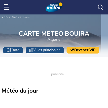
Météo
Algérie
Bouira
CARTE METEO BOUIRA
Algérie
Carte
Villes principales
Devenez VIP
Météo
du jour