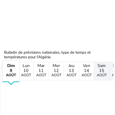
Bulletin de prévisions nationales, type de temps et
températures pour l'Algérie.
Dim
Lun
Mar
Mer
Jeu
Ven
Sam
9
10
11
12
13
14
15
AOÛT
AOÛT
AOÛT
AOÛT
AOÛT
AOÛT
AOÛT
A