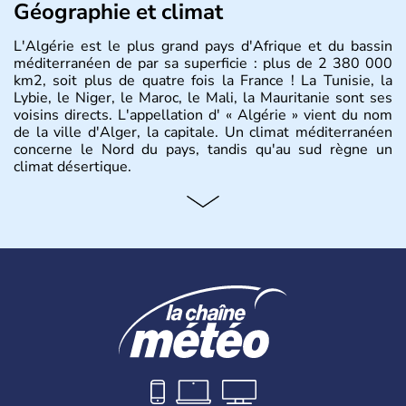
Géographie et climat
L'Algérie est le plus grand pays d'Afrique et du bassin
méditerranéen de par sa superficie : plus de 2 380 000
km2, soit plus de quatre fois la France ! La Tunisie, la
Lybie, le Niger, le Maroc, le Mali, la Mauritanie sont ses
voisins directs. L'appellation d' « Algérie » vient du nom
de la ville d'Alger, la capitale. Un climat méditerranéen
concerne le Nord du pays, tandis qu'au sud règne un
climat désertique.
Histoire et administration
Sétif, Sidi Bel Abbès, Oran, Constantine, Tizi Ouzou, Blida
sont quelques unes des villes principales du pays.
L’
Algérie
compte près de 35 millions d’
Algériens
, dont
près de la moitié ont moins de 19 ans. La musique
raî
est
l’une des fiertés du pays, originaire des régions les plus à
l’ouest. Le
couscous
est l’un des plats traditionnels les
plus appréciés.