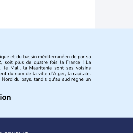
rique et du bassin méditerranéen de par sa
 soit plus de quatre fois la France ! La
c, le Mali, la Mauritanie sont ses voisins
ient du nom de la ville d'Alger, la capitale.
 Nord du pays, tandis qu'au sud règne un
tion
tine, Tizi Ouzou, Blida sont quelques unes
’
Algérie
compte près de 35 millions
é ont moins de 19 ans. La musique
raî
est
des régions les plus à l’ouest. Le
couscous
us appréciés.