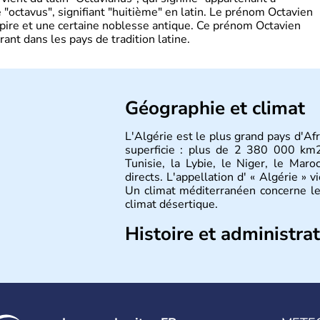
"octavus", signifiant "huitième" en latin. Le prénom Octavien
pire et une certaine noblesse antique. Ce prénom Octavien
rant dans les pays de tradition latine.
Géographie et climat
L'Algérie est le plus grand pays d'Af
superficie : plus de 2 380 000 km2,
Tunisie, la Lybie, le Niger, le Maro
directs. L'appellation d' « Algérie » v
Un climat méditerranéen concerne le
climat désertique.
Histoire et administra
Sétif, Sidi Bel Abbès, Oran, Constan
des villes principales du pays. L
d’
Algériens
, dont près de la moiti
l’une des fiertés du pays, originaire 
est l’un des plats traditionnels les pl