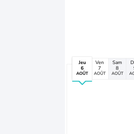
Jeu
Ven
Sam
D
6
7
8
AOÛT
AOÛT
AOÛT
A