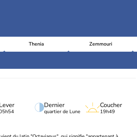
Thenia
Zemmouri
Lever
Dernier
Coucher
05h54
quartier de Lune
19h49
ient du latin "Octavianus", qui signifie "appartenant à