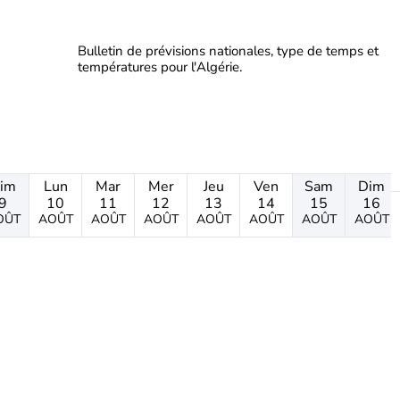
Bulletin de prévisions nationales, type de temps et
températures pour l'Algérie.
im
Lun
Mar
Mer
Jeu
Ven
Sam
Dim
9
10
11
12
13
14
15
16
OÛT
AOÛT
AOÛT
AOÛT
AOÛT
AOÛT
AOÛT
AOÛT