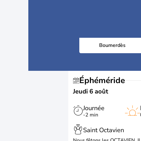
Boumerdès
Éphéméride
Jeudi 6 août
Journée
-2 min
Saint Octavien
Nous fêtons les OCTAVIEN. Il v