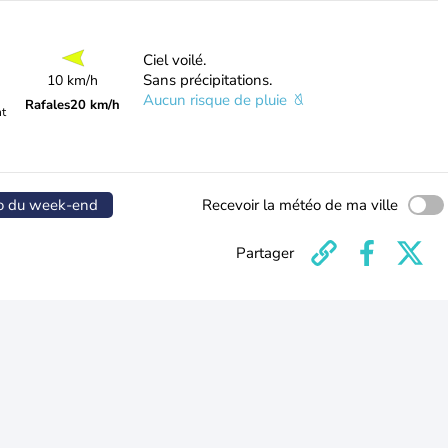
Ciel voilé.
Sans précipitations.
10 km/h
Aucun risque de pluie
Rafales
20 km/h
nt
o du week-end
Recevoir la météo de ma ville
Partager