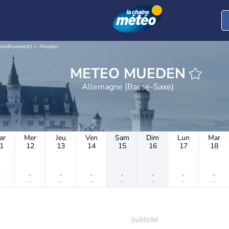
rrondissement)
Mueden
METEO MUEDEN
Allemagne (Basse-Saxe)
ar
Mer
Jeu
Ven
Sam
Dim
Lun
Mar
1
12
13
14
15
16
17
18
-
-
-
-
-
-
-
-
-
-
-
-
-
-
-
-