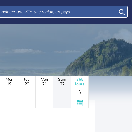
Mer
Jeu
Ven
Sam
365
19
20
21
22
Jours
-
-
-
-
-
-
-
-