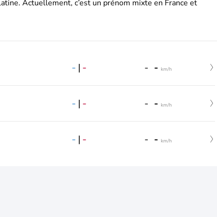
latine. Actuellement, c’est un prénom mixte en France et
-
|
-
-
-
km/h
-
|
-
-
-
km/h
-
|
-
-
-
km/h