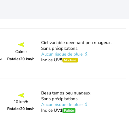
Ciel variable devenant peu nuageux.
Sans précipitations.
Calme
Aucun risque de pluie
du
Rafales
20 km/h
Indice UV
5
Modéré
Beau temps peu nuageux.
Sans précipitations.
10 km/h
Aucun risque de pluie
Rafales
20 km/h
Indice UV
1
Faible