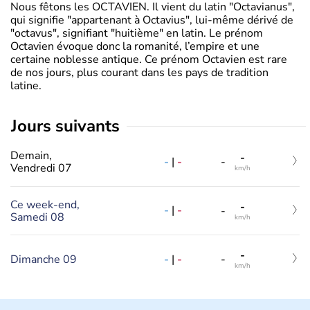
Nous fêtons les OCTAVIEN. Il vient du latin "Octavianus",
qui signifie "appartenant à Octavius", lui-même dérivé de
"octavus", signifiant "huitième" en latin. Le prénom
Octavien évoque donc la romanité, l’empire et une
certaine noblesse antique. Ce prénom Octavien est rare
de nos jours, plus courant dans les pays de tradition
latine.
jours suivants
Demain,
-
-
|
-
-
Vendredi 07
km/h
Ce week-end,
-
-
|
-
-
Samedi 08
km/h
-
-
|
-
Dimanche 09
-
km/h