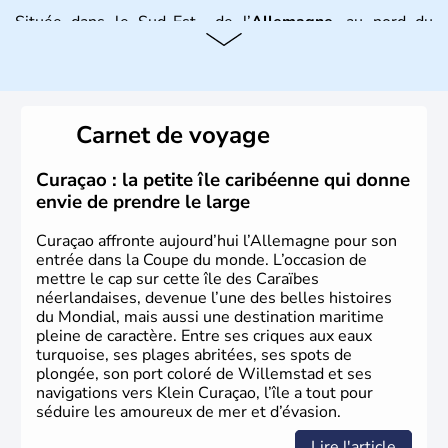
Située dans le Sud-Est de l’
Allemagne
, au nord du
Danube
, la
Bavière
fait partie des seize
Länder
. La
population y est supérieure à 6 millions et parle
l’allemand, langue officielle, mais aussi le dialecte
local, le
bavarois
. Contrairement au Nord de l’Allemagne,
le sud du pays est largement catholique et plutôt
Carnet de voyage
conservateur.
Curaçao : la petite île caribéenne qui donne
envie de prendre le large
Curaçao affronte aujourd’hui l’Allemagne pour son
entrée dans la Coupe du monde. L’occasion de
mettre le cap sur cette île des Caraïbes
néerlandaises, devenue l’une des belles histoires
du Mondial, mais aussi une destination maritime
pleine de caractère. Entre ses criques aux eaux
turquoise, ses plages abritées, ses spots de
plongée, son port coloré de Willemstad et ses
navigations vers Klein Curaçao, l’île a tout pour
séduire les amoureux de mer et d’évasion.
Lire l'article