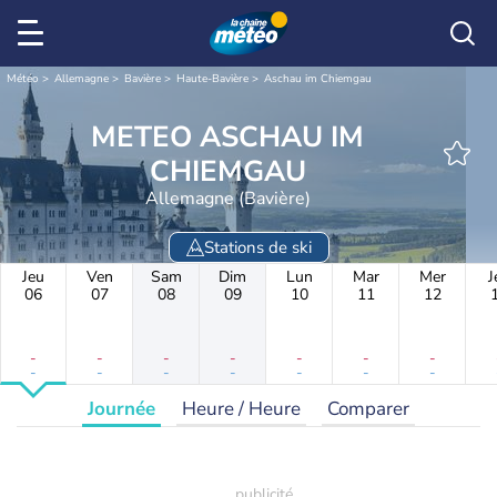
Météo
Allemagne
Bavière
Haute-Bavière
Aschau im Chiemgau
METEO ASCHAU IM
CHIEMGAU
Allemagne (Bavière)
Stations de ski
Jeu
Ven
Sam
Dim
Lun
Mar
Mer
J
06
07
08
09
10
11
12
-
-
-
-
-
-
-
-
-
-
-
-
-
-
Journée
Heure / Heure
Comparer