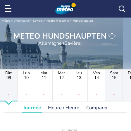
Météo
Allemagne
Bavière
Haute-Franconie
Hundshaupten
METEO HUNDSHAUPTEN
Allemagne (Bavière)
Dim
Lun
Mar
Mer
Jeu
Ven
Sam
D
09
10
11
12
13
14
15
-
-
-
-
-
-
-
-
-
-
-
-
-
-
Journée
Heure / Heure
Comparer