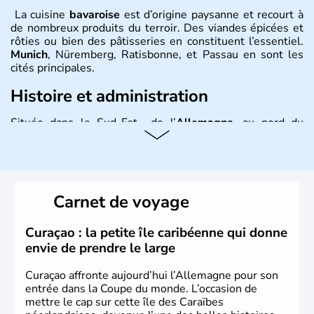
La cuisine
bavaroise
est d’origine paysanne et recourt à
de nombreux produits du terroir. Des viandes épicées et
rôties ou bien des pâtisseries en constituent l’essentiel.
Munich
, Nüremberg, Ratisbonne, et Passau en sont les
cités principales.
Histoire et administration
Située dans le Sud-Est de l’
Allemagne
, au nord du
Danube
, la
Bavière
fait partie des seize
Länder
. La
population y est supérieure à 6 millions et parle
l’allemand, langue officielle, mais aussi le dialecte
local, le
bavarois
. Contrairement au Nord de l’Allemagne,
le sud du pays est largement catholique et plutôt
Carnet de voyage
conservateur.
Curaçao : la petite île caribéenne qui donne
envie de prendre le large
Curaçao affronte aujourd’hui l’Allemagne pour son
entrée dans la Coupe du monde. L’occasion de
mettre le cap sur cette île des Caraïbes