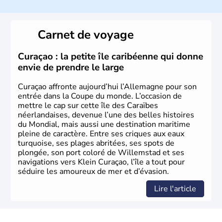
L'Allemagne est constituée de seize régions appelées
Länder, comme la Rhénanie, la Sarre ou la Saxe,
Carnet de voyage
lesquelles bénéficient d'une grande autonomie. Le pays
peut se targuer de grands noms qu'il a vu naître dans tous
les domaines, des arts à la politique en passant par la
Curaçao : la petite île caribéenne qui donne
philosophie. Hertz, Gutenberg, Heidegger, Thomas Mann,
envie de prendre le large
Herman Hesse ou bien Hegel en font partie.
Curaçao affronte aujourd’hui l’Allemagne pour son
entrée dans la Coupe du monde. L’occasion de
mettre le cap sur cette île des Caraïbes
néerlandaises, devenue l’une des belles histoires
du Mondial, mais aussi une destination maritime
pleine de caractère. Entre ses criques aux eaux
turquoise, ses plages abritées, ses spots de
plongée, son port coloré de Willemstad et ses
navigations vers Klein Curaçao, l’île a tout pour
séduire les amoureux de mer et d’évasion.
Lire l'article