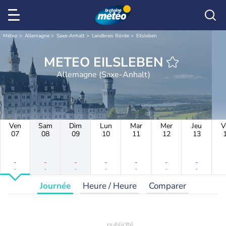
Météo
Allemagne
Saxe-Anhalt
Landkreis Börde
Eilsleben
METEO EILSLEBEN
Allemagne (Saxe-Anhalt)
Ven
Sam
Dim
Lun
Mar
Mer
Jeu
V
07
08
09
10
11
12
13
-
-
-
-
-
-
-
-
-
-
-
-
-
-
Journée
Heure / Heure
Comparer