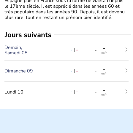
Espagne puis en France sous la forme de Gaëtan depuis
le 17ème siècle. Il est apprécié dans les années 60 et
très populaire dans les années 90. Depuis, il est devenu
plus rare, tout en restant un prénom bien identifié.
jours suivants
Demain,
-
-
|
-
-
Samedi 08
km/h
-
-
|
-
Dimanche 09
-
km/h
-
-
|
-
Lundi 10
-
km/h