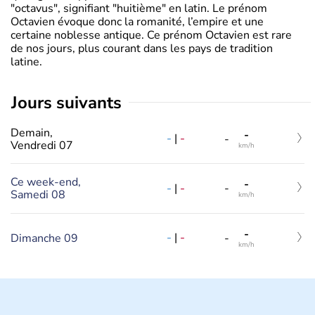
"octavus", signifiant "huitième" en latin. Le prénom
Octavien évoque donc la romanité, l’empire et une
certaine noblesse antique. Ce prénom Octavien est rare
de nos jours, plus courant dans les pays de tradition
latine.
jours suivants
Demain,
-
-
|
-
-
Vendredi 07
km/h
Ce week-end,
-
-
|
-
-
Samedi 08
km/h
-
-
|
-
Dimanche 09
-
km/h