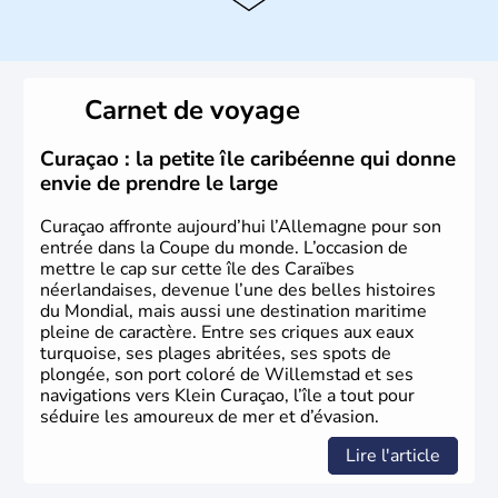
Danube
, la
Bavière
fait partie des seize
Länder
. La
population y est supérieure à 6 millions et parle
l’allemand, langue officielle, mais aussi le dialecte
local, le
bavarois
. Contrairement au Nord de l’Allemagne,
le sud du pays est largement catholique et plutôt
Carnet de voyage
conservateur.
Curaçao : la petite île caribéenne qui donne
envie de prendre le large
Curaçao affronte aujourd’hui l’Allemagne pour son
entrée dans la Coupe du monde. L’occasion de
mettre le cap sur cette île des Caraïbes
néerlandaises, devenue l’une des belles histoires
du Mondial, mais aussi une destination maritime
pleine de caractère. Entre ses criques aux eaux
turquoise, ses plages abritées, ses spots de
plongée, son port coloré de Willemstad et ses
navigations vers Klein Curaçao, l’île a tout pour
séduire les amoureux de mer et d’évasion.
Lire l'article