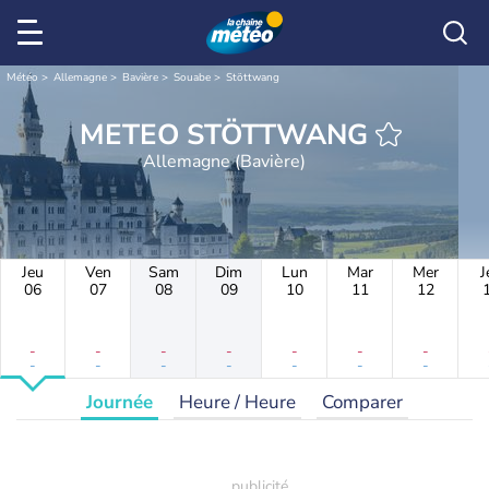
Météo
Allemagne
Bavière
Souabe
Stöttwang
METEO STÖTTWANG
Allemagne (Bavière)
Jeu
Ven
Sam
Dim
Lun
Mar
Mer
J
06
07
08
09
10
11
12
-
-
-
-
-
-
-
-
-
-
-
-
-
-
Journée
Heure / Heure
Comparer