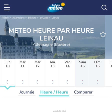
Météo
Allemagne
Bavière
Souabe
Leinau
METEO HEURE PAR HEURE
LEINAU
Allemagne (Bavière)
Lun
Mar
Mer
Jeu
Ven
Sam
Dim
L
10
11
12
13
14
15
16
-
-
-
-
-
-
-
-
-
-
-
-
-
-
Journée
Heure / Heure
Comparer