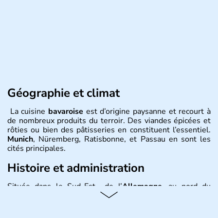
Géographie et climat
La cuisine
bavaroise
est d’origine paysanne et recourt à
de nombreux produits du terroir. Des viandes épicées et
rôties ou bien des pâtisseries en constituent l’essentiel.
Munich
, Nüremberg, Ratisbonne, et Passau en sont les
cités principales.
Histoire et administration
Située dans le Sud-Est de l’
Allemagne
, au nord du
Danube
, la
Bavière
fait partie des seize
Länder
. La
population y est supérieure à 6 millions et parle
l’allemand, langue officielle, mais aussi le dialecte