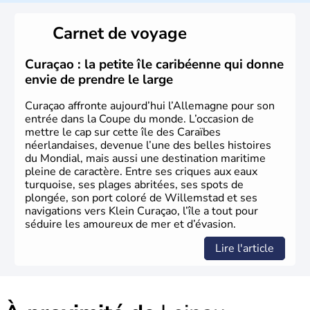
local, le
bavarois
. Contrairement au Nord de l’Allemagne,
le sud du pays est largement catholique et plutôt
Carnet de voyage
conservateur.
Curaçao : la petite île caribéenne qui donne
envie de prendre le large
Curaçao affronte aujourd’hui l’Allemagne pour son
entrée dans la Coupe du monde. L’occasion de
mettre le cap sur cette île des Caraïbes
néerlandaises, devenue l’une des belles histoires
du Mondial, mais aussi une destination maritime
pleine de caractère. Entre ses criques aux eaux
turquoise, ses plages abritées, ses spots de
plongée, son port coloré de Willemstad et ses
navigations vers Klein Curaçao, l’île a tout pour
séduire les amoureux de mer et d’évasion.
Lire l'article