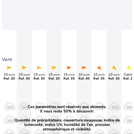
Vent
10
15
15
15
15
10
10
10
Calme
km/h
km/h
km/h
km/h
km/h
km/h
km/h
km/h
Raf. 30
Raf. 30
Raf. 30
Raf. 30
Raf. 35
Raf. 40
Raf. 35
Raf. 30
Raf. 2
Ces paramètres sont réservés aux abonnés.
50%
50%
50%
50%
50%
50%
50%
50%
50%
Il vous reste 50% à découvrir:
Quantité de précipitations, couverture nuageuse, indice de
30%
30%
30%
30%
30%
30%
30%
30%
30%
luminosité, indice UV, humidité de l'air, pression
atmosphérique et visibilité.