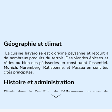
Géographie et climat
La cuisine
bavaroise
est d’origine paysanne et recourt à
de nombreux produits du terroir. Des viandes épicées et
rôties ou bien des pâtisseries en constituent l’essentiel.
Munich
, Nüremberg, Ratisbonne, et Passau en sont les
cités principales.
Histoire et administration
Située dans le Sud-Est de l’
Allemagne
, au nord du
Danube
, la
Bavière
fait partie des seize
Länder
. La
population y est supérieure à 6 millions et parle
l’allemand, langue officielle, mais aussi le dialecte
local, le
bavarois
. Contrairement au Nord de l’Allemagne,