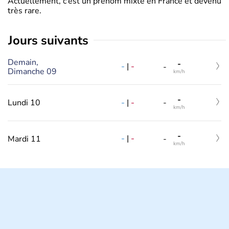
Actuellement, c’est un prénom mixte en France et devenu
très rare.
jours suivants
Demain,
-
-
|
-
-
Dimanche 09
km/h
-
-
|
-
Lundi 10
-
km/h
-
-
|
-
Mardi 11
-
km/h