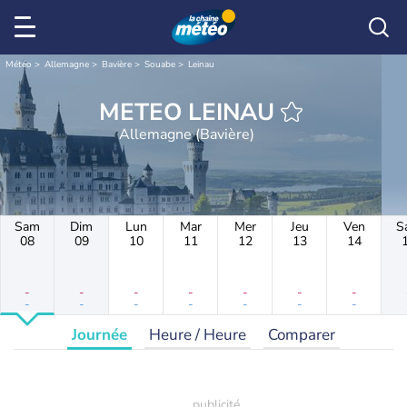
Météo
Allemagne
Bavière
Souabe
Leinau
METEO LEINAU
Allemagne (Bavière)
Sam
Dim
Lun
Mar
Mer
Jeu
Ven
S
08
09
10
11
12
13
14
-
-
-
-
-
-
-
-
-
-
-
-
-
-
Journée
Heure / Heure
Comparer