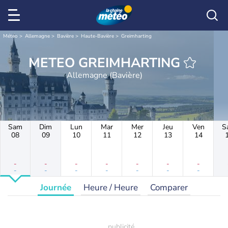
Météo
Allemagne
Bavière
Haute-Bavière
Greimharting
METEO GREIMHARTING
Allemagne (Bavière)
Sam
Dim
Lun
Mar
Mer
Jeu
Ven
S
08
09
10
11
12
13
14
-
-
-
-
-
-
-
-
-
-
-
-
-
-
Journée
Heure / Heure
Comparer