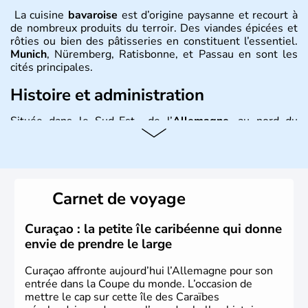
La cuisine
bavaroise
est d’origine paysanne et recourt à
de nombreux produits du terroir. Des viandes épicées et
rôties ou bien des pâtisseries en constituent l’essentiel.
Munich
, Nüremberg, Ratisbonne, et Passau en sont les
cités principales.
Histoire et administration
Située dans le Sud-Est de l’
Allemagne
, au nord du
Danube
, la
Bavière
fait partie des seize
Länder
. La
population y est supérieure à 6 millions et parle
l’allemand, langue officielle, mais aussi le dialecte
local, le
bavarois
. Contrairement au Nord de l’Allemagne,
le sud du pays est largement catholique et plutôt
Carnet de voyage
conservateur.
Curaçao : la petite île caribéenne qui donne
envie de prendre le large
Curaçao affronte aujourd’hui l’Allemagne pour son
entrée dans la Coupe du monde. L’occasion de
mettre le cap sur cette île des Caraïbes