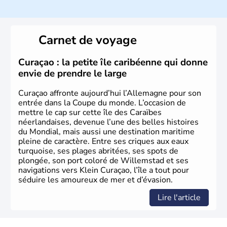
population y est supérieure à 6 millions et parle
l’allemand, langue officielle, mais aussi le dialecte
local, le
bavarois
. Contrairement au Nord de l’Allemagne,
le sud du pays est largement catholique et plutôt
Carnet de voyage
conservateur.
Curaçao : la petite île caribéenne qui donne
envie de prendre le large
Curaçao affronte aujourd’hui l’Allemagne pour son
entrée dans la Coupe du monde. L’occasion de
mettre le cap sur cette île des Caraïbes
néerlandaises, devenue l’une des belles histoires
du Mondial, mais aussi une destination maritime
pleine de caractère. Entre ses criques aux eaux
turquoise, ses plages abritées, ses spots de
plongée, son port coloré de Willemstad et ses
navigations vers Klein Curaçao, l’île a tout pour
séduire les amoureux de mer et d’évasion.
Lire l'article