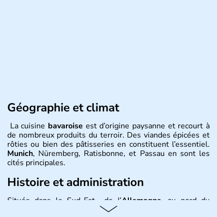
Géographie et climat
La cuisine
bavaroise
est d’origine paysanne et recourt à
de nombreux produits du terroir. Des viandes épicées et
rôties ou bien des pâtisseries en constituent l’essentiel.
Munich
, Nüremberg, Ratisbonne, et Passau en sont les
cités principales.
Histoire et administration
Située dans le Sud-Est de l’
Allemagne
, au nord du
Danube
, la
Bavière
fait partie des seize
Länder
. La