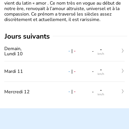
vient du latin « amor . Ce nom très en vogue au début de
notre ère, renvoyait à l’amour altruiste, universel et à la
compassion. Ce prénom a traversé les siècles assez
discrètement et actuellement, il est rarissime.
jours suivants
Demain,
-
-
|
-
-
Lundi 10
km/h
-
-
|
-
Mardi 11
-
km/h
-
-
|
-
Mercredi 12
-
km/h