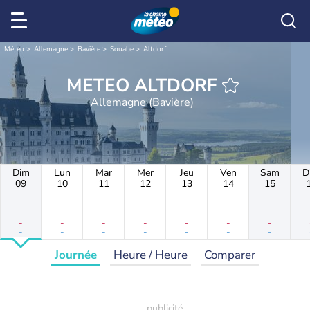
Météo
Allemagne
Bavière
Souabe
Altdorf
METEO ALTDORF
Allemagne (Bavière)
Dim
Lun
Mar
Mer
Jeu
Ven
Sam
D
09
10
11
12
13
14
15
-
-
-
-
-
-
-
-
-
-
-
-
-
-
Journée
Heure / Heure
Comparer