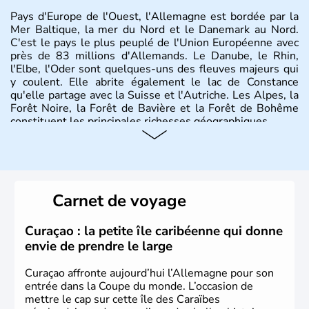
Pays d'Europe de l'Ouest, l'Allemagne est bordée par la
Mer Baltique, la mer du Nord et le Danemark au Nord.
C'est le pays le plus peuplé de l'Union Européenne avec
près de 83 millions d'Allemands. Le Danube, le Rhin,
l'Elbe, l'Oder sont quelques-uns des fleuves majeurs qui
y coulent. Elle abrite également le lac de Constance
qu'elle partage avec la Suisse et l'Autriche. Les Alpes, la
Forêt Noire, la Forêt de Bavière et la Forêt de Bohême
constituent les principales richesses géographiques.
Histoire et administration
L'Allemagne est constituée de seize régions appelées
Länder, comme la Rhénanie, la Sarre ou la Saxe,
Carnet de voyage
lesquelles bénéficient d'une grande autonomie. Le pays
peut se targuer de grands noms qu'il a vu naître dans tous
les domaines, des arts à la politique en passant par la
Curaçao : la petite île caribéenne qui donne
philosophie. Hertz, Gutenberg, Heidegger, Thomas Mann,
envie de prendre le large
Herman Hesse ou bien Hegel en font partie.
Curaçao affronte aujourd’hui l’Allemagne pour son
entrée dans la Coupe du monde. L’occasion de
mettre le cap sur cette île des Caraïbes