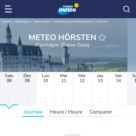
Météo
Allemagne
Basse-Saxe
Harbourg (arrondissement)
Hörsten
METEO HÖRSTEN
Allemagne (Basse-Saxe)
Sam
Dim
Lun
Mar
Mer
Jeu
Ven
S
08
09
10
11
12
13
14
-
-
-
-
-
-
-
-
-
-
-
-
-
-
Journée
Heure / Heure
Comparer