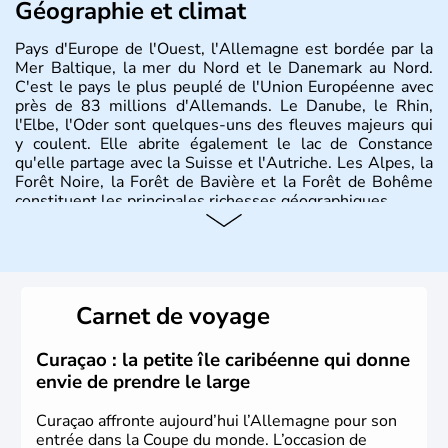
Géographie et climat
Pays d'Europe de l'Ouest, l'Allemagne est bordée par la
Mer Baltique, la mer du Nord et le Danemark au Nord.
C'est le pays le plus peuplé de l'Union Européenne avec
près de 83 millions d'Allemands. Le Danube, le Rhin,
l'Elbe, l'Oder sont quelques-uns des fleuves majeurs qui
y coulent. Elle abrite également le lac de Constance
qu'elle partage avec la Suisse et l'Autriche. Les Alpes, la
Forêt Noire, la Forêt de Bavière et la Forêt de Bohême
constituent les principales richesses géographiques.
Histoire et administration
L'Allemagne est constituée de seize régions appelées
Länder, comme la Rhénanie, la Sarre ou la Saxe,
Carnet de voyage
lesquelles bénéficient d'une grande autonomie. Le pays
peut se targuer de grands noms qu'il a vu naître dans tous
les domaines, des arts à la politique en passant par la
Curaçao : la petite île caribéenne qui donne
philosophie. Hertz, Gutenberg, Heidegger, Thomas Mann,
envie de prendre le large
Herman Hesse ou bien Hegel en font partie.
Curaçao affronte aujourd’hui l’Allemagne pour son
entrée dans la Coupe du monde. L’occasion de