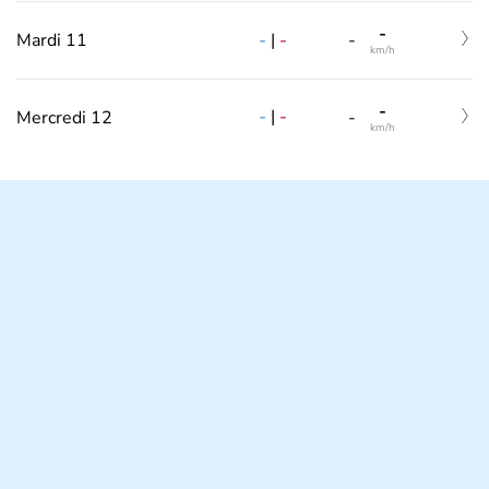
-
-
|
-
Mardi 11
-
km/h
-
-
|
-
Mercredi 12
-
km/h