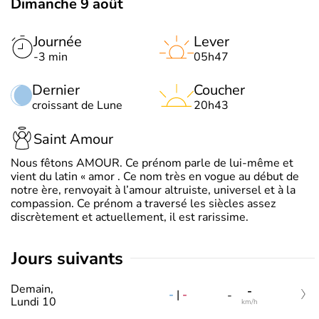
Dimanche 9 août
Journée
Lever
-3 min
05h47
Dernier
Coucher
croissant de Lune
20h43
Saint Amour
Nous fêtons AMOUR. Ce prénom parle de lui-même et
vient du latin « amor . Ce nom très en vogue au début de
notre ère, renvoyait à l’amour altruiste, universel et à la
compassion. Ce prénom a traversé les siècles assez
discrètement et actuellement, il est rarissime.
jours suivants
Demain,
-
-
|
-
-
Lundi 10
km/h