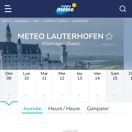
Météo
Allemagne
Saxe
Landkreis Zwickau
Lauterhofen
METEO LAUTERHOFEN
Allemagne (Saxe)
Dim
Lun
Mar
Mer
Jeu
Ven
Sam
D
09
10
11
12
13
14
15
-
-
-
-
-
-
-
-
-
-
-
-
-
-
Journée
Heure / Heure
Comparer