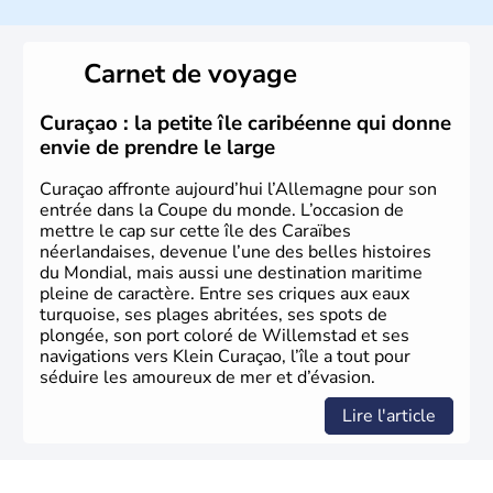
l’allemand, langue officielle, mais aussi le dialecte
local, le
bavarois
. Contrairement au Nord de l’Allemagne,
le sud du pays est largement catholique et plutôt
Carnet de voyage
conservateur.
Curaçao : la petite île caribéenne qui donne
envie de prendre le large
Curaçao affronte aujourd’hui l’Allemagne pour son
entrée dans la Coupe du monde. L’occasion de
mettre le cap sur cette île des Caraïbes
néerlandaises, devenue l’une des belles histoires
du Mondial, mais aussi une destination maritime
pleine de caractère. Entre ses criques aux eaux
turquoise, ses plages abritées, ses spots de
plongée, son port coloré de Willemstad et ses
navigations vers Klein Curaçao, l’île a tout pour
séduire les amoureux de mer et d’évasion.
Lire l'article