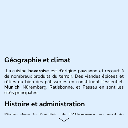
Géographie et climat
La cuisine
bavaroise
est d’origine paysanne et recourt à
de nombreux produits du terroir. Des viandes épicées et
rôties ou bien des pâtisseries en constituent l’essentiel.
Munich
, Nüremberg, Ratisbonne, et Passau en sont les
cités principales.
Histoire et administration
Située dans le Sud-Est de l’
Allemagne
, au nord du
Danube
, la
Bavière
fait partie des seize
Länder
. La
population y est supérieure à 6 millions et parle