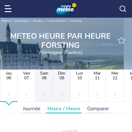
Météo
Allemagne
Bavière
Haute-Bavière
Forsting
METEO HEURE PAR HEURE
FORSTING
Allemagne (Bavière)
Jeu
Ven
Sam
Dim
Lun
Mar
Mer
J
06
07
08
09
10
11
12
-
-
-
-
-
-
-
-
-
-
-
-
-
-
Journée
Heure / Heure
Comparer