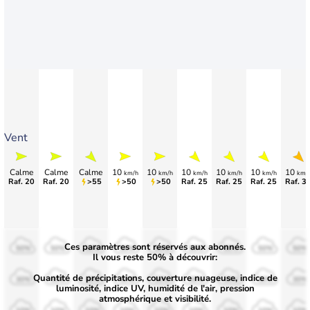
Vent
Calme
Calme
Calme
10
10
10
10
10
10
km/h
km/h
km/h
km/h
km/h
km/
Raf. 20
Raf. 20
>55
>50
>50
Raf. 25
Raf. 25
Raf. 25
Raf. 3
Ces paramètres sont réservés aux abonnés.
50%
50%
50%
50%
50%
50%
50%
50%
50%
Il vous reste 50% à découvrir:
Quantité de précipitations, couverture nuageuse, indice de
30%
30%
30%
30%
30%
30%
30%
30%
30%
luminosité, indice UV, humidité de l'air, pression
atmosphérique et visibilité.