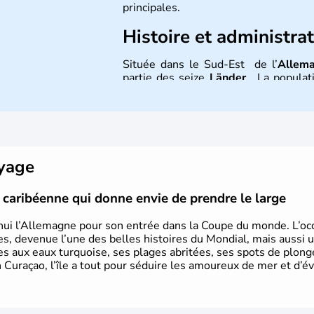
principales.
Histoire et administra
Située dans le Sud-Est de l’
Allem
partie des seize
Länder
. La populati
l’allemand, langue officielle, ma
Contrairement au Nord de l’Allemagne
et plutôt conservateur.
oyage
le caribéenne qui donne envie de prendre le large
hui l’Allemagne pour son entrée dans la Coupe du monde. L’occa
s, devenue l’une des belles histoires du Mondial, mais aussi 
ues aux eaux turquoise, ses plages abritées, ses spots de plon
 Curaçao, l’île a tout pour séduire les amoureux de mer et d’év