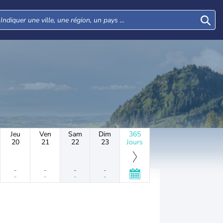
Jeu
Ven
Sam
Dim
365
20
21
22
23
Jours
-
-
-
-
-
-
-
-