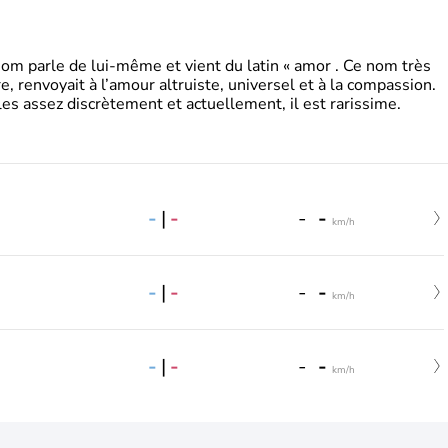
 parle de lui-même et vient du latin « amor . Ce nom très
, renvoyait à l’amour altruiste, universel et à la compassion.
es assez discrètement et actuellement, il est rarissime.
-
|
-
-
-
km/h
-
|
-
-
-
km/h
-
|
-
-
-
km/h