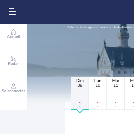
Météo
Allemagne
Bavière
Haute-Bavière
Accueil
Radar
Dim
Lun
Mar
M
09
10
11
1
Se connecter
-
-
-
-
-
-