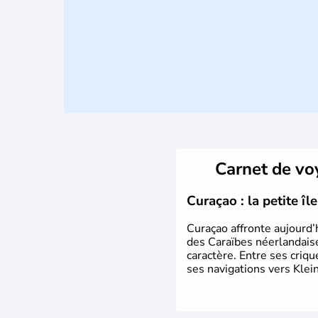
Carnet de v
Curaçao : la petite î
Curaçao affronte aujourd’
des Caraïbes néerlandaise
caractère. Entre ses criq
ses navigations vers Klein