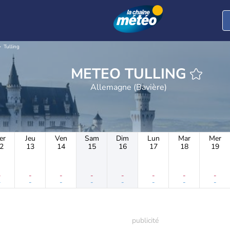
Tulling
METEO TULLING
Allemagne (Bavière)
er
Jeu
Ven
Sam
Dim
Lun
Mar
Mer
2
13
14
15
16
17
18
19
-
-
-
-
-
-
-
-
-
-
-
-
-
-
-
-