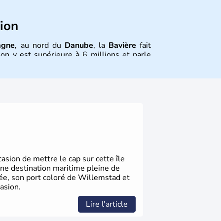
tion
agne
, au nord du
Danube
, la
Bavière
fait
on y est supérieure à 6 millions et parle
is aussi le dialecte local, le
bavarois
.
, le sud du pays est largement catholique
sion de mettre le cap sur cette île
une destination maritime pleine de
gée, son port coloré de Willemstad et
asion.
Lire l'article