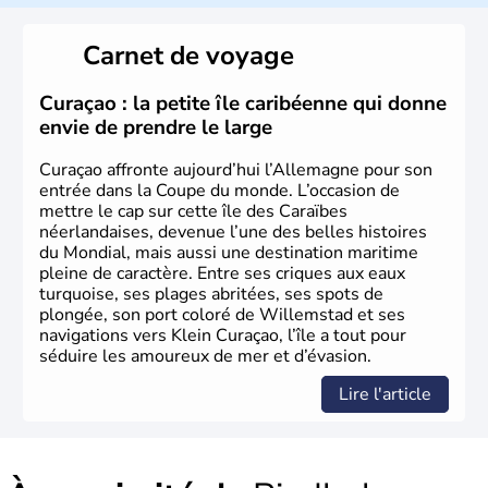
L'Allemagne est constituée de seize régions appelées
Länder, comme la Rhénanie, la Sarre ou la Saxe,
Carnet de voyage
lesquelles bénéficient d'une grande autonomie. Le pays
peut se targuer de grands noms qu'il a vu naître dans tous
les domaines, des arts à la politique en passant par la
Curaçao : la petite île caribéenne qui donne
philosophie. Hertz, Gutenberg, Heidegger, Thomas Mann,
envie de prendre le large
Herman Hesse ou bien Hegel en font partie.
Curaçao affronte aujourd’hui l’Allemagne pour son
entrée dans la Coupe du monde. L’occasion de
mettre le cap sur cette île des Caraïbes
néerlandaises, devenue l’une des belles histoires
du Mondial, mais aussi une destination maritime
pleine de caractère. Entre ses criques aux eaux
turquoise, ses plages abritées, ses spots de
plongée, son port coloré de Willemstad et ses
navigations vers Klein Curaçao, l’île a tout pour
séduire les amoureux de mer et d’évasion.
Lire l'article