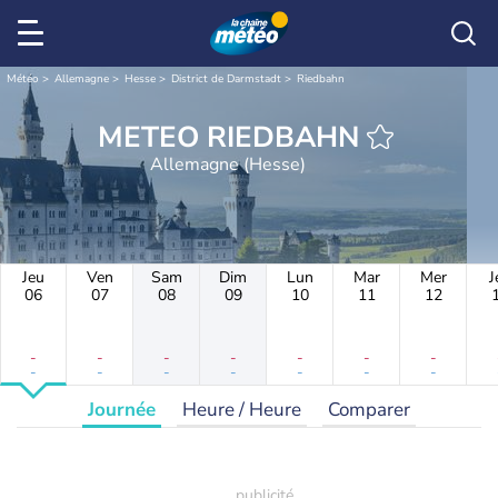
Météo
Allemagne
Hesse
District de Darmstadt
Riedbahn
METEO RIEDBAHN
Allemagne (Hesse)
Jeu
Ven
Sam
Dim
Lun
Mar
Mer
J
06
07
08
09
10
11
12
-
-
-
-
-
-
-
-
-
-
-
-
-
-
Journée
Heure / Heure
Comparer