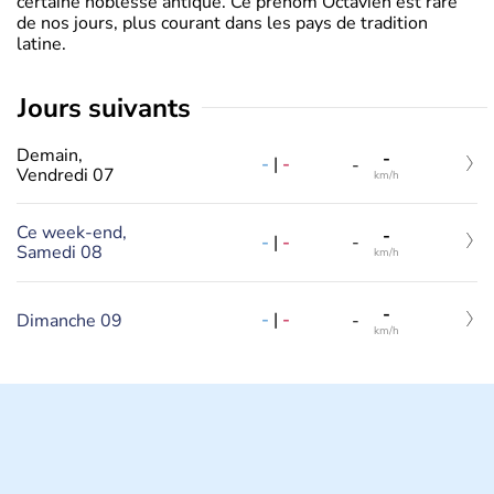
certaine noblesse antique. Ce prénom Octavien est rare
de nos jours, plus courant dans les pays de tradition
latine.
jours suivants
Demain,
-
-
|
-
-
Vendredi 07
km/h
Ce week-end,
-
-
|
-
-
Samedi 08
km/h
-
-
|
-
Dimanche 09
-
km/h