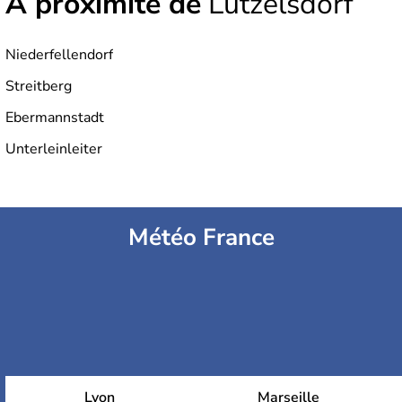
À proximité de
Lützelsdorf
Niederfellendorf
Streitberg
Ebermannstadt
Unterleinleiter
Météo France
Lyon
Marseille