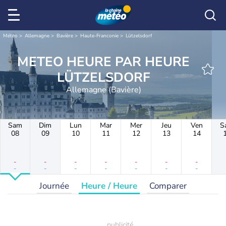
Météo
Allemagne
Bavière
Haute-Franconie
Lützelsdorf
METEO HEURE PAR HEURE
LÜTZELSDORF
Allemagne (Bavière)
Sam
Dim
Lun
Mar
Mer
Jeu
Ven
S
08
09
10
11
12
13
14
-
-
-
-
-
-
-
-
-
-
-
-
-
-
Journée
Heure / Heure
Comparer