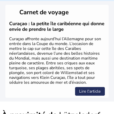
local, le
bavarois
. Contrairement au Nord de l’Allemagne,
le sud du pays est largement catholique et plutôt
Carnet de voyage
conservateur.
Curaçao : la petite île caribéenne qui donne
envie de prendre le large
Curaçao affronte aujourd’hui l’Allemagne pour son
entrée dans la Coupe du monde. L’occasion de
mettre le cap sur cette île des Caraïbes
néerlandaises, devenue l’une des belles histoires
du Mondial, mais aussi une destination maritime
pleine de caractère. Entre ses criques aux eaux
turquoise, ses plages abritées, ses spots de
plongée, son port coloré de Willemstad et ses
navigations vers Klein Curaçao, l’île a tout pour
séduire les amoureux de mer et d’évasion.
Lire l'article