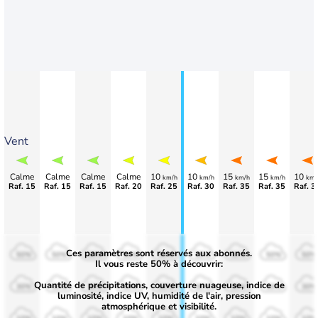
Vent
Calme
Calme
Calme
Calme
10
10
15
15
10
km/h
km/h
km/h
km/h
km/
Raf. 15
Raf. 15
Raf. 15
Raf. 20
Raf. 25
Raf. 30
Raf. 35
Raf. 35
Raf. 3
Ces paramètres sont réservés aux abonnés.
50%
50%
50%
50%
50%
50%
50%
50%
50%
Il vous reste 50% à découvrir:
Quantité de précipitations, couverture nuageuse, indice de
30%
30%
30%
30%
30%
30%
30%
30%
30%
luminosité, indice UV, humidité de l'air, pression
atmosphérique et visibilité.