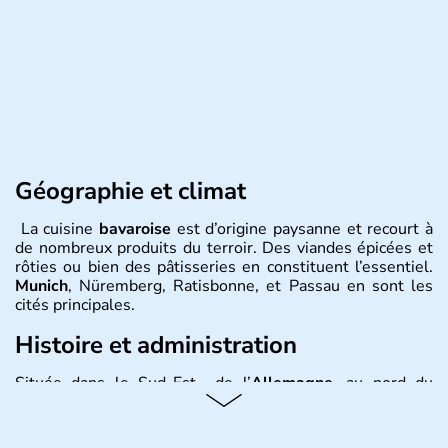
Géographie et climat
La cuisine
bavaroise
est d’origine paysanne et recourt à
de nombreux produits du terroir. Des viandes épicées et
rôties ou bien des pâtisseries en constituent l’essentiel.
Munich
, Nüremberg, Ratisbonne, et Passau en sont les
cités principales.
Histoire et administration
Située dans le Sud-Est de l’
Allemagne
, au nord du
Danube
, la
Bavière
fait partie des seize
Länder
. La
population y est supérieure à 6 millions et parle
l’allemand, langue officielle, mais aussi le dialecte