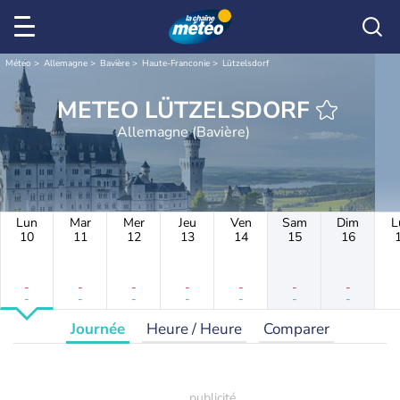
Météo
Allemagne
Bavière
Haute-Franconie
Lützelsdorf
METEO LÜTZELSDORF
Allemagne (Bavière)
Lun
Mar
Mer
Jeu
Ven
Sam
Dim
L
10
11
12
13
14
15
16
-
-
-
-
-
-
-
-
-
-
-
-
-
-
Journée
Heure / Heure
Comparer