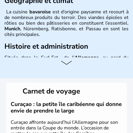
Géographie et climat
La cuisine
bavaroise
est d’origine paysanne et recourt à
de nombreux produits du terroir. Des viandes épicées et
rôties ou bien des pâtisseries en constituent l’essentiel.
Munich
, Nüremberg, Ratisbonne, et Passau en sont les
cités principales.
Histoire et administration
Située dans le Sud-Est de l’
Allemagne
, au nord du
Danube
, la
Bavière
fait partie des seize
Länder
. La
population y est supérieure à 6 millions et parle
l’allemand, langue officielle, mais aussi le dialecte
local, le
bavarois
. Contrairement au Nord de l’Allemagne,
le sud du pays est largement catholique et plutôt
Carnet de voyage
conservateur.
Curaçao : la petite île caribéenne qui donne
envie de prendre le large
Curaçao affronte aujourd’hui l’Allemagne pour son
entrée dans la Coupe du monde. L’occasion de