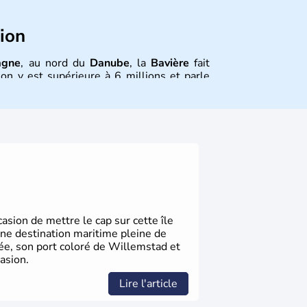
tion
agne
, au nord du
Danube
, la
Bavière
fait
on y est supérieure à 6 millions et parle
is aussi le dialecte local, le
bavarois
.
, le sud du pays est largement catholique
sion de mettre le cap sur cette île
une destination maritime pleine de
gée, son port coloré de Willemstad et
asion.
Lire l'article