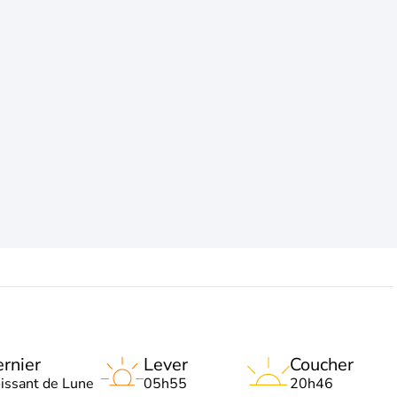
rnier
Lever
Coucher
oissant de Lune
05h55
20h46