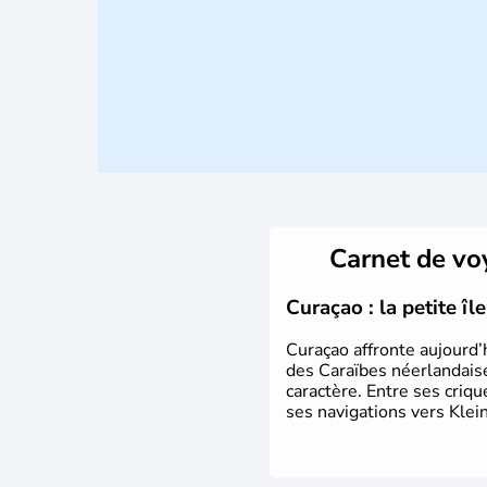
Carnet de v
Curaçao : la petite î
Curaçao affronte aujourd’
des Caraïbes néerlandaise
caractère. Entre ses criq
ses navigations vers Klein