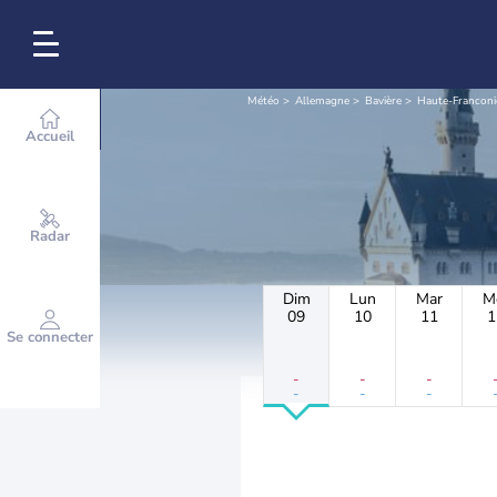
Météo
Allemagne
Bavière
Haute-Franconi
Accueil
Radar
Dim
Lun
Mar
M
09
10
11
1
Se connecter
-
-
-
-
-
-