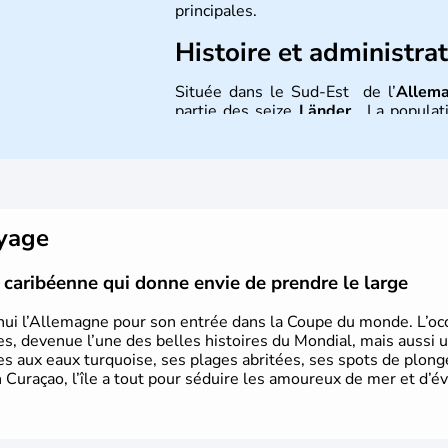
principales.
Histoire et administra
Située dans le Sud-Est de l’
Allem
partie des seize
Länder
. La populati
l’allemand, langue officielle, ma
Contrairement au Nord de l’Allemagne
et plutôt conservateur.
oyage
le caribéenne qui donne envie de prendre le large
hui l’Allemagne pour son entrée dans la Coupe du monde. L’occa
s, devenue l’une des belles histoires du Mondial, mais aussi 
ues aux eaux turquoise, ses plages abritées, ses spots de plon
 Curaçao, l’île a tout pour séduire les amoureux de mer et d’év