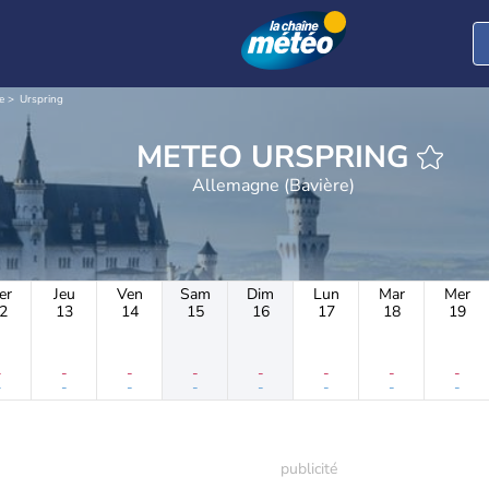
e
Urspring
METEO URSPRING
Allemagne (Bavière)
er
Jeu
Ven
Sam
Dim
Lun
Mar
Mer
2
13
14
15
16
17
18
19
-
-
-
-
-
-
-
-
-
-
-
-
-
-
-
-