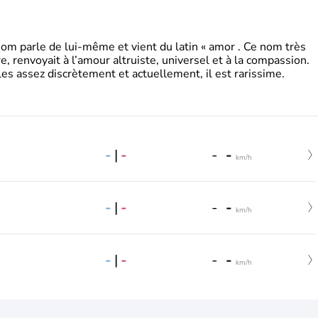
 parle de lui-même et vient du latin « amor . Ce nom très
, renvoyait à l’amour altruiste, universel et à la compassion.
es assez discrètement et actuellement, il est rarissime.
-
|
-
-
-
km/h
-
|
-
-
-
km/h
-
|
-
-
-
km/h