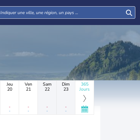
Jeu
Ven
Sam
Dim
365
20
21
22
23
Jours
-
-
-
-
-
-
-
-