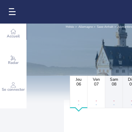
Météo
Allemagne
Saxe-Anhalt
Altmarkkre
Accueil
Radar
Jeu
Ven
Sam
D
06
07
08
0
Se connecter
-
-
-
-
-
-