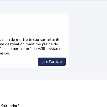
elles bénéficient d'une grande autonomie.
 noms qu'il a vu naître dans tous les
 en passant par la philosophie. Hertz,
n, Herman Hesse ou bien Hegel en font
sion de mettre le cap sur cette île
une destination maritime pleine de
gée, son port coloré de Willemstad et
asion.
Lire l'article
Kaltendorf