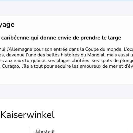
Rhénanie, la Sarre ou la Saxe, lesqu
Le pays peut se targuer de grands
domaines, des arts à la politique
Gutenberg, Heidegger, Thomas Man
oyage
partie.
le caribéenne qui donne envie de prendre le large
hui l’Allemagne pour son entrée dans la Coupe du monde. L’occa
s, devenue l’une des belles histoires du Mondial, mais aussi 
ues aux eaux turquoise, ses plages abritées, ses spots de plon
 Curaçao, l’île a tout pour séduire les amoureux de mer et d’év
Kaiserwinkel
Jahrstedt