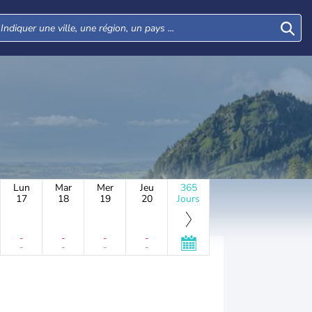
Lun
Mar
Mer
Jeu
365
17
18
19
20
Jours
-
-
-
-
-
-
-
-