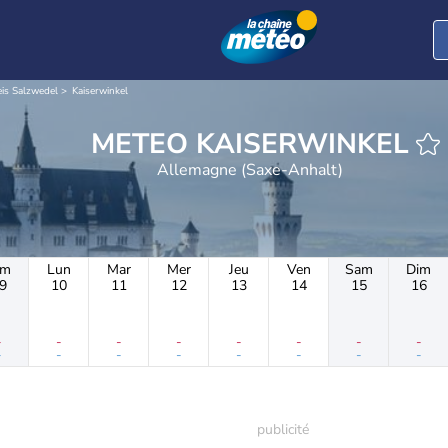
is Salzwedel
Kaiserwinkel
METEO KAISERWINKEL
Allemagne (Saxe-Anhalt)
im
Lun
Mar
Mer
Jeu
Ven
Sam
Dim
9
10
11
12
13
14
15
16
-
-
-
-
-
-
-
-
-
-
-
-
-
-
-
-