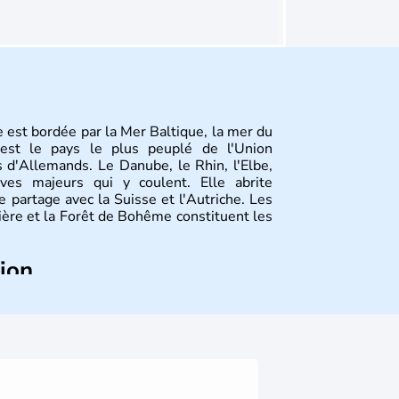
 est bordée par la Mer Baltique, la mer du
st le pays le plus peuplé de l'Union
 d'Allemands. Le Danube, le Rhin, l'Elbe,
ves majeurs qui y coulent. Elle abrite
 partage avec la Suisse et l'Autriche. Les
vière et la Forêt de Bohême constituent les
tion
ize régions appelées Länder, comme la
elles bénéficient d'une grande autonomie.
 noms qu'il a vu naître dans tous les
 en passant par la philosophie. Hertz,
n, Herman Hesse ou bien Hegel en font