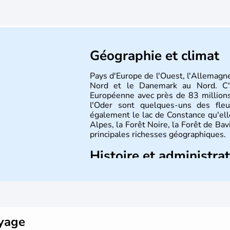
Géographie et climat
Pays d'Europe de l'Ouest, l'Allemagne
Nord et le Danemark au Nord. C'e
Européenne avec près de 83 millions
l'Oder sont quelques-uns des fleu
également le lac de Constance qu'elle
Alpes, la Forêt Noire, la Forêt de Ba
principales richesses géographiques.
Histoire et administra
L'Allemagne est constituée de se
Rhénanie, la Sarre ou la Saxe, lesqu
Le pays peut se targuer de grands
domaines, des arts à la politique
Gutenberg, Heidegger, Thomas Man
oyage
partie.