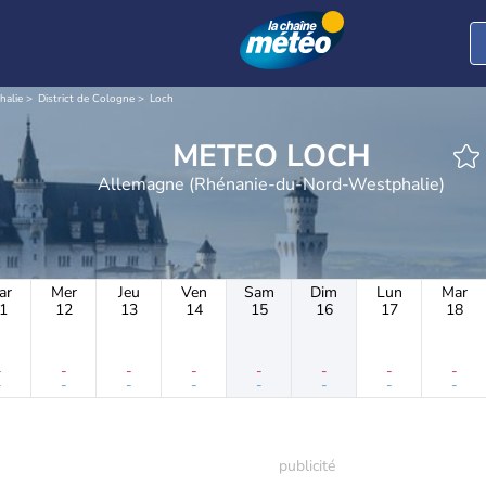
halie
District de Cologne
Loch
METEO LOCH
Allemagne (Rhénanie-du-Nord-Westphalie)
ar
Mer
Jeu
Ven
Sam
Dim
Lun
Mar
1
12
13
14
15
16
17
18
-
-
-
-
-
-
-
-
-
-
-
-
-
-
-
-