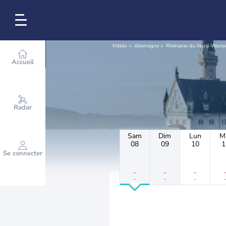
Météo
Allemagne
Rhénanie-du-Nord-Westp
Accueil
Radar
Sam
Dim
Lun
M
08
09
10
1
Se connecter
-
-
-
-
-
-