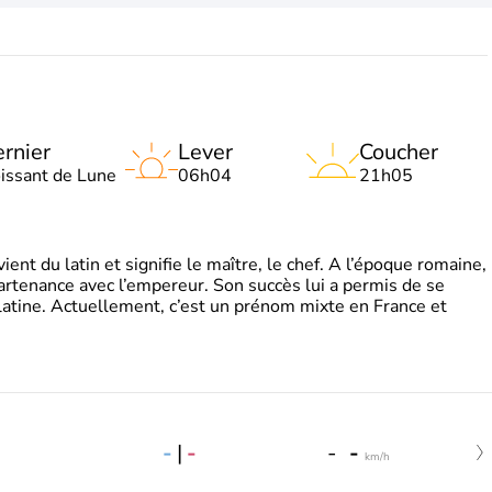
rnier
Lever
Coucher
oissant de Lune
06h04
21h05
t du latin et signifie le maître, le chef. A l’époque romaine,
partenance avec l’empereur. Son succès lui a permis de se
latine. Actuellement, c’est un prénom mixte en France et
-
|
-
-
-
km/h