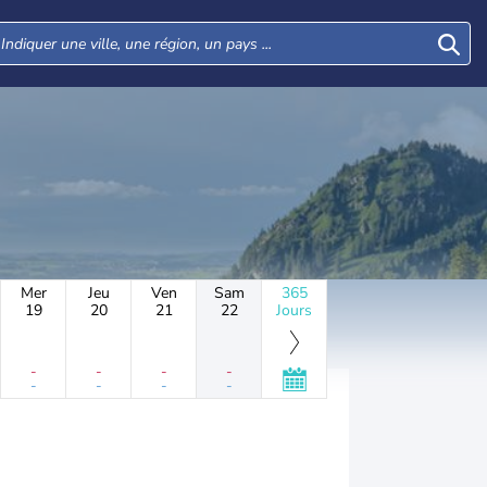
Mer
Jeu
Ven
Sam
365
19
20
21
22
Jours
-
-
-
-
-
-
-
-