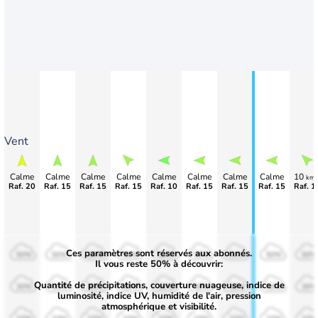
Vent
Calme
Calme
Calme
Calme
Calme
Calme
Calme
Calme
10
km/
Raf. 20
Raf. 15
Raf. 15
Raf. 15
Raf. 10
Raf. 15
Raf. 15
Raf. 15
Raf. 1
Ces paramètres sont réservés aux abonnés.
50%
50%
50%
50%
50%
50%
50%
50%
50%
Il vous reste 50% à découvrir:
Quantité de précipitations, couverture nuageuse, indice de
30%
30%
30%
30%
30%
30%
30%
30%
30%
luminosité, indice UV, humidité de l'air, pression
atmosphérique et visibilité.