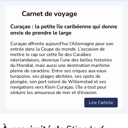
L'Allemagne est constituée de seize régions appelées
Länder, comme la Rhénanie, la Sarre ou la Saxe,
Carnet de voyage
lesquelles bénéficient d'une grande autonomie. Le pays
peut se targuer de grands noms qu'il a vu naître dans tous
les domaines, des arts à la politique en passant par la
Curaçao : la petite île caribéenne qui donne
philosophie. Hertz, Gutenberg, Heidegger, Thomas Mann,
envie de prendre le large
Herman Hesse ou bien Hegel en font partie.
Curaçao affronte aujourd’hui l’Allemagne pour son
entrée dans la Coupe du monde. L’occasion de
mettre le cap sur cette île des Caraïbes
néerlandaises, devenue l’une des belles histoires
du Mondial, mais aussi une destination maritime
pleine de caractère. Entre ses criques aux eaux
turquoise, ses plages abritées, ses spots de
plongée, son port coloré de Willemstad et ses
navigations vers Klein Curaçao, l’île a tout pour
séduire les amoureux de mer et d’évasion.
Lire l'article