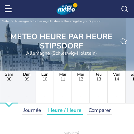
Météo
Allemagne
Schleswig-Holstein
Kreis Segeberg
Stipsdorf
METEO HEURE PAR HEURE
STIPSDORF
Allemagne (Schleswig-Holstein)
Sam
Dim
Lun
Mar
Mer
Jeu
Ven
S
08
09
10
11
12
13
14
-
-
-
-
-
-
-
-
-
-
-
-
-
-
Journée
Heure / Heure
Comparer