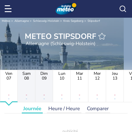
Météo
Allemagne
Schleswig-Holstein
Kreis Segeberg
Stipsdorf
METEO STIPSDORF
Allemagne (Schleswig-Holstein)
Ven
Sam
Dim
Lun
Mar
Mer
Jeu
V
07
08
09
10
11
12
13
-
-
-
-
-
-
-
-
-
-
-
-
-
-
Journée
Heure / Heure
Comparer