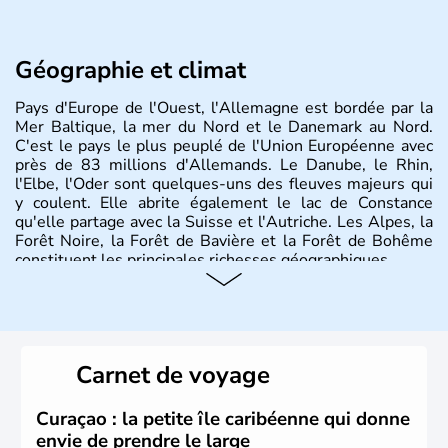
Géographie et climat
Pays d'Europe de l'Ouest, l'Allemagne est bordée par la
Mer Baltique, la mer du Nord et le Danemark au Nord.
C'est le pays le plus peuplé de l'Union Européenne avec
près de 83 millions d'Allemands. Le Danube, le Rhin,
l'Elbe, l'Oder sont quelques-uns des fleuves majeurs qui
y coulent. Elle abrite également le lac de Constance
qu'elle partage avec la Suisse et l'Autriche. Les Alpes, la
Forêt Noire, la Forêt de Bavière et la Forêt de Bohême
constituent les principales richesses géographiques.
Histoire et administration
L'Allemagne est constituée de seize régions appelées
Länder, comme la Rhénanie, la Sarre ou la Saxe,
Carnet de voyage
lesquelles bénéficient d'une grande autonomie. Le pays
peut se targuer de grands noms qu'il a vu naître dans tous
les domaines, des arts à la politique en passant par la
Curaçao : la petite île caribéenne qui donne
philosophie. Hertz, Gutenberg, Heidegger, Thomas Mann,
envie de prendre le large