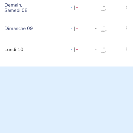
Demain,
-
-
|
-
-
Samedi 08
km/h
-
-
|
-
Dimanche 09
-
km/h
-
-
|
-
Lundi 10
-
km/h