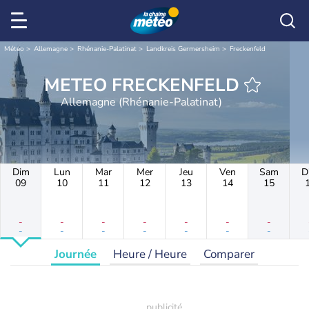
Météo
Allemagne
Rhénanie-Palatinat
Landkreis Germersheim
Freckenfeld
METEO FRECKENFELD
Allemagne (Rhénanie-Palatinat)
Dim
Lun
Mar
Mer
Jeu
Ven
Sam
D
09
10
11
12
13
14
15
-
-
-
-
-
-
-
-
-
-
-
-
-
-
Journée
Heure / Heure
Comparer