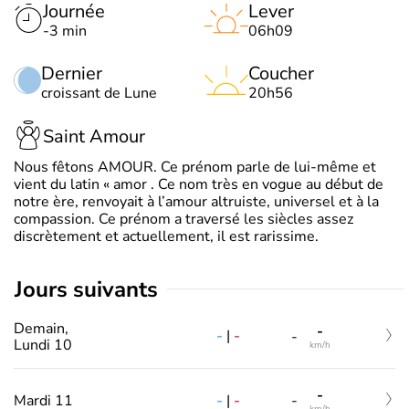
Journée
Lever
-3 min
06h09
Dernier
Coucher
croissant de Lune
20h56
Saint Amour
Nous fêtons AMOUR. Ce prénom parle de lui-même et
vient du latin « amor . Ce nom très en vogue au début de
notre ère, renvoyait à l’amour altruiste, universel et à la
compassion. Ce prénom a traversé les siècles assez
discrètement et actuellement, il est rarissime.
jours suivants
Demain,
-
-
|
-
-
Lundi 10
km/h
-
-
|
-
Mardi 11
-