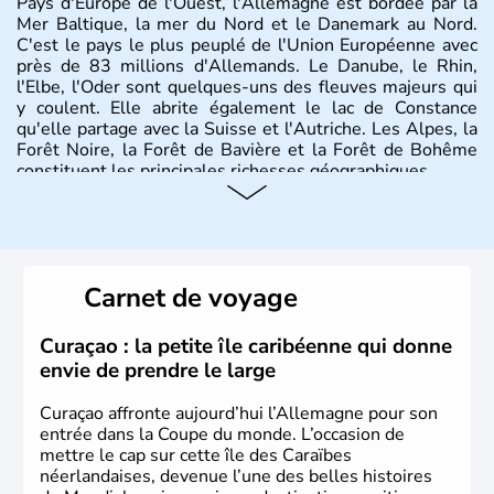
Pays d'Europe de l'Ouest, l'Allemagne est bordée par la
Mer Baltique, la mer du Nord et le Danemark au Nord.
C'est le pays le plus peuplé de l'Union Européenne avec
près de 83 millions d'Allemands. Le Danube, le Rhin,
l'Elbe, l'Oder sont quelques-uns des fleuves majeurs qui
y coulent. Elle abrite également le lac de Constance
qu'elle partage avec la Suisse et l'Autriche. Les Alpes, la
Forêt Noire, la Forêt de Bavière et la Forêt de Bohême
constituent les principales richesses géographiques.
Histoire et administration
L'Allemagne est constituée de seize régions appelées
Länder, comme la Rhénanie, la Sarre ou la Saxe,
Carnet de voyage
lesquelles bénéficient d'une grande autonomie. Le pays
peut se targuer de grands noms qu'il a vu naître dans tous
les domaines, des arts à la politique en passant par la
Curaçao : la petite île caribéenne qui donne
philosophie. Hertz, Gutenberg, Heidegger, Thomas Mann,
envie de prendre le large
Herman Hesse ou bien Hegel en font partie.
Curaçao affronte aujourd’hui l’Allemagne pour son
entrée dans la Coupe du monde. L’occasion de
mettre le cap sur cette île des Caraïbes
néerlandaises, devenue l’une des belles histoires