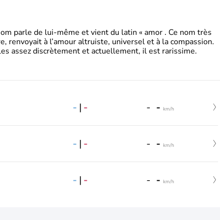
 parle de lui-même et vient du latin « amor . Ce nom très
, renvoyait à l’amour altruiste, universel et à la compassion.
es assez discrètement et actuellement, il est rarissime.
-
|
-
-
-
km/h
-
|
-
-
-
km/h
-
|
-
-
-
km/h