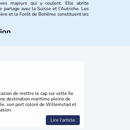
ves majeurs qui y coulent. Elle abrite
 partage avec la Suisse et l'Autriche. Les
vière et la Forêt de Bohême constituent les
tion
ize régions appelées Länder, comme la
elles bénéficient d'une grande autonomie.
 noms qu'il a vu naître dans tous les
 en passant par la philosophie. Hertz,
n, Herman Hesse ou bien Hegel en font
sion de mettre le cap sur cette île
une destination maritime pleine de
gée, son port coloré de Willemstad et
asion.
Lire l'article