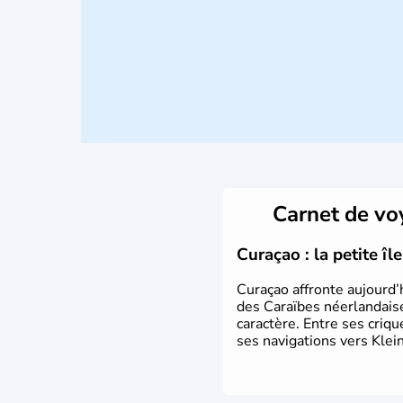
Carnet de v
Curaçao : la petite î
Curaçao affronte aujourd’
des Caraïbes néerlandaise
caractère. Entre ses criq
ses navigations vers Klein