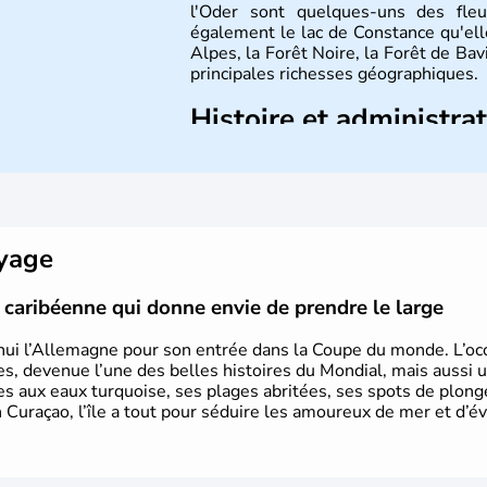
l'Oder sont quelques-uns des fleu
également le lac de Constance qu'elle
Alpes, la Forêt Noire, la Forêt de Ba
principales richesses géographiques.
Histoire et administra
L'Allemagne est constituée de se
Rhénanie, la Sarre ou la Saxe, lesqu
Le pays peut se targuer de grands
domaines, des arts à la politique
Gutenberg, Heidegger, Thomas Man
oyage
partie.
le caribéenne qui donne envie de prendre le large
hui l’Allemagne pour son entrée dans la Coupe du monde. L’occa
s, devenue l’une des belles histoires du Mondial, mais aussi 
ues aux eaux turquoise, ses plages abritées, ses spots de plon
 Curaçao, l’île a tout pour séduire les amoureux de mer et d’év