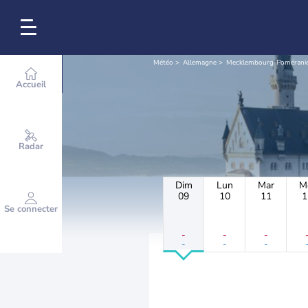
Météo
Allemagne
Mecklembourg-Poméranie
Accueil
Radar
Dim
Lun
Mar
M
09
10
11
1
Se connecter
-
-
-
-
-
-