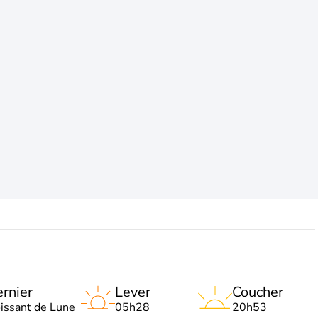
rnier
Lever
Coucher
oissant de Lune
05h28
20h53