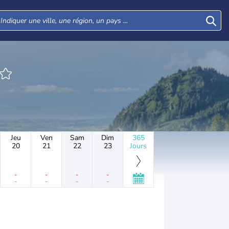
Jeu
Ven
Sam
Dim
365
20
21
22
23
Jours
-
-
-
-
-
-
-
-