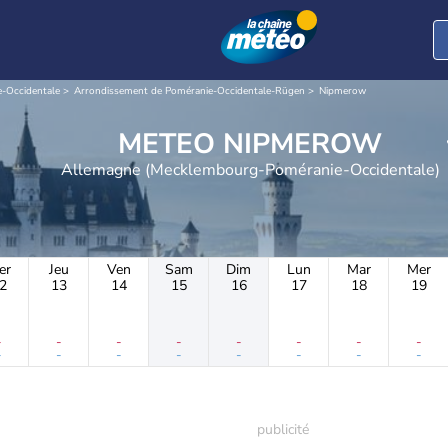
-Occidentale
Arrondissement de Poméranie-Occidentale-Rügen
Nipmerow
METEO NIPMEROW
Allemagne (Mecklembourg-Poméranie-Occidentale)
er
Jeu
Ven
Sam
Dim
Lun
Mar
Mer
2
13
14
15
16
17
18
19
-
-
-
-
-
-
-
-
-
-
-
-
-
-
-
-