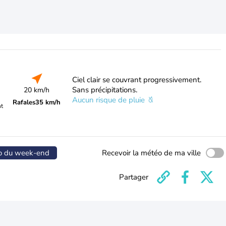
Ciel clair se couvrant progressivement.
Sans précipitations.
20 km/h
Aucun risque de pluie
Rafales
35 km/h
nt
o du week-end
Recevoir la météo de ma ville
Partager