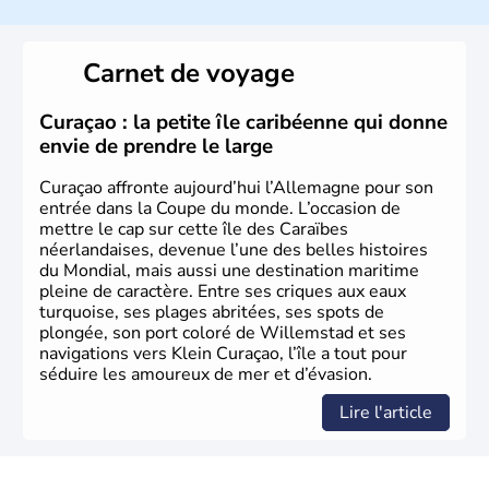
L'Allemagne est constituée de seize régions appelées
Länder, comme la Rhénanie, la Sarre ou la Saxe,
Carnet de voyage
lesquelles bénéficient d'une grande autonomie. Le pays
peut se targuer de grands noms qu'il a vu naître dans tous
les domaines, des arts à la politique en passant par la
Curaçao : la petite île caribéenne qui donne
philosophie. Hertz, Gutenberg, Heidegger, Thomas Mann,
envie de prendre le large
Herman Hesse ou bien Hegel en font partie.
Curaçao affronte aujourd’hui l’Allemagne pour son
entrée dans la Coupe du monde. L’occasion de
mettre le cap sur cette île des Caraïbes
néerlandaises, devenue l’une des belles histoires
du Mondial, mais aussi une destination maritime
pleine de caractère. Entre ses criques aux eaux
turquoise, ses plages abritées, ses spots de
plongée, son port coloré de Willemstad et ses
navigations vers Klein Curaçao, l’île a tout pour
séduire les amoureux de mer et d’évasion.
Lire l'article