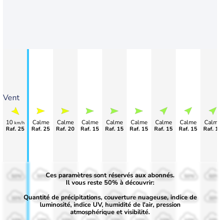
Vent
10
Calme
Calme
Calme
Calme
Calme
Calme
Calme
Calm
km/h
Raf. 25
Raf. 25
Raf. 20
Raf. 15
Raf. 15
Raf. 15
Raf. 15
Raf. 15
Raf. 1
Ces paramètres sont réservés aux abonnés.
50%
50%
50%
50%
50%
50%
50%
50%
50%
Il vous reste 50% à découvrir:
Quantité de précipitations, couverture nuageuse, indice de
30%
30%
30%
30%
30%
30%
30%
30%
30%
luminosité, indice UV, humidité de l'air, pression
atmosphérique et visibilité.