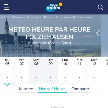
Météo
Allemagne
Basse-Saxe
Hildesheim (arrondissement)
Fölziehausen
METEO HEURE PAR HEURE
FÖLZIEHAUSEN
Allemagne (Basse-Saxe)
Jeu
Ven
Sam
Dim
Lun
Mar
Mer
J
06
07
08
09
10
11
12
-
-
-
-
-
-
-
-
-
-
-
-
-
-
Journée
Heure / Heure
Comparer