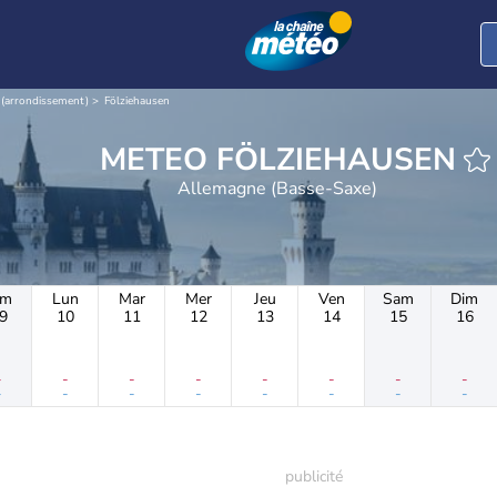
 (arrondissement)
Fölziehausen
METEO FÖLZIEHAUSEN
Allemagne (Basse-Saxe)
im
Lun
Mar
Mer
Jeu
Ven
Sam
Dim
9
10
11
12
13
14
15
16
-
-
-
-
-
-
-
-
-
-
-
-
-
-
-
-