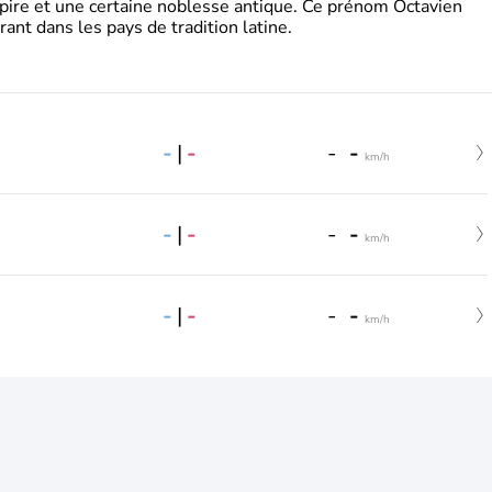
pire et une certaine noblesse antique. Ce prénom Octavien
rant dans les pays de tradition latine.
-
|
-
-
-
km/h
-
|
-
-
-
km/h
-
|
-
-
-
km/h