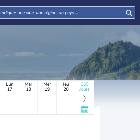
Lun
Mar
Mer
Jeu
365
17
18
19
20
Jours
-
-
-
-
-
-
-
-