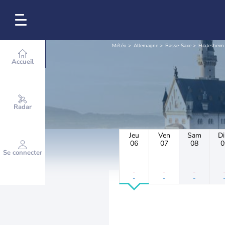
Météo
Allemagne
Basse-Saxe
Hildesheim
Accueil
Radar
Jeu
Ven
Sam
D
06
07
08
0
Se connecter
-
-
-
-
-
-