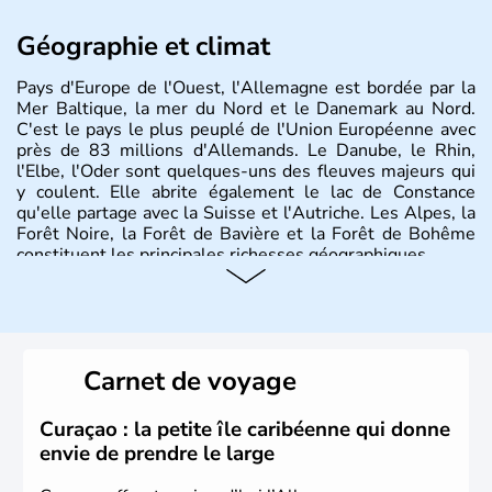
Géographie et climat
Pays d'Europe de l'Ouest, l'Allemagne est bordée par la
Mer Baltique, la mer du Nord et le Danemark au Nord.
C'est le pays le plus peuplé de l'Union Européenne avec
près de 83 millions d'Allemands. Le Danube, le Rhin,
l'Elbe, l'Oder sont quelques-uns des fleuves majeurs qui
y coulent. Elle abrite également le lac de Constance
qu'elle partage avec la Suisse et l'Autriche. Les Alpes, la
Forêt Noire, la Forêt de Bavière et la Forêt de Bohême
constituent les principales richesses géographiques.
Histoire et administration
L'Allemagne est constituée de seize régions appelées
Länder, comme la Rhénanie, la Sarre ou la Saxe,
Carnet de voyage
lesquelles bénéficient d'une grande autonomie. Le pays
peut se targuer de grands noms qu'il a vu naître dans tous
les domaines, des arts à la politique en passant par la
Curaçao : la petite île caribéenne qui donne
philosophie. Hertz, Gutenberg, Heidegger, Thomas Mann,
envie de prendre le large
Herman Hesse ou bien Hegel en font partie.