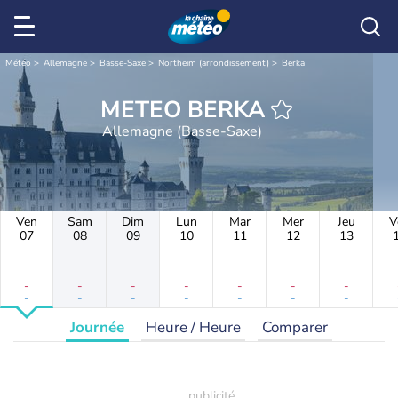
Météo
Allemagne
Basse-Saxe
Northeim (arrondissement)
Berka
METEO BERKA
Allemagne (Basse-Saxe)
Ven
Sam
Dim
Lun
Mar
Mer
Jeu
V
07
08
09
10
11
12
13
-
-
-
-
-
-
-
-
-
-
-
-
-
-
Journée
Heure / Heure
Comparer