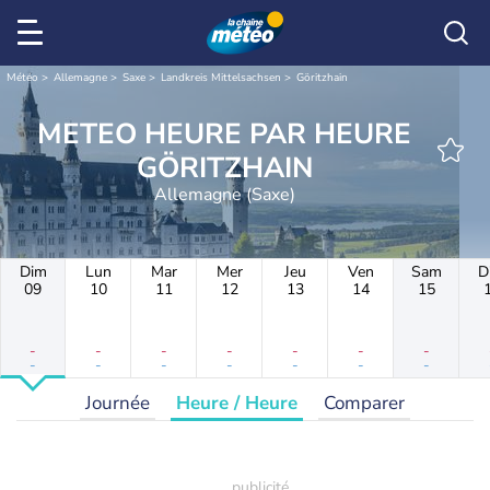
Météo
Allemagne
Saxe
Landkreis Mittelsachsen
Göritzhain
METEO HEURE PAR HEURE
GÖRITZHAIN
Allemagne (Saxe)
Dim
Lun
Mar
Mer
Jeu
Ven
Sam
D
09
10
11
12
13
14
15
-
-
-
-
-
-
-
-
-
-
-
-
-
-
Journée
Heure / Heure
Comparer