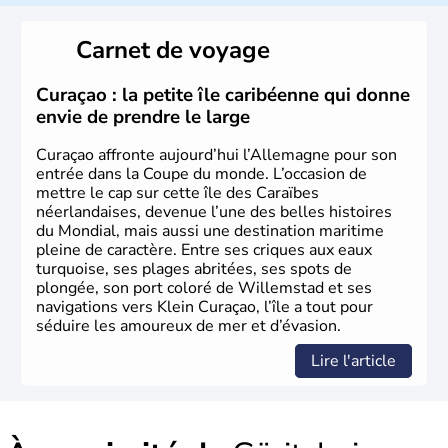
L'Allemagne est constituée de seize régions appelées
Länder, comme la Rhénanie, la Sarre ou la Saxe,
Carnet de voyage
lesquelles bénéficient d'une grande autonomie. Le pays
peut se targuer de grands noms qu'il a vu naître dans tous
les domaines, des arts à la politique en passant par la
Curaçao : la petite île caribéenne qui donne
philosophie. Hertz, Gutenberg, Heidegger, Thomas Mann,
envie de prendre le large
Herman Hesse ou bien Hegel en font partie.
Curaçao affronte aujourd’hui l’Allemagne pour son
entrée dans la Coupe du monde. L’occasion de
mettre le cap sur cette île des Caraïbes
néerlandaises, devenue l’une des belles histoires
du Mondial, mais aussi une destination maritime
pleine de caractère. Entre ses criques aux eaux
turquoise, ses plages abritées, ses spots de
plongée, son port coloré de Willemstad et ses
navigations vers Klein Curaçao, l’île a tout pour
séduire les amoureux de mer et d’évasion.
Lire l'article