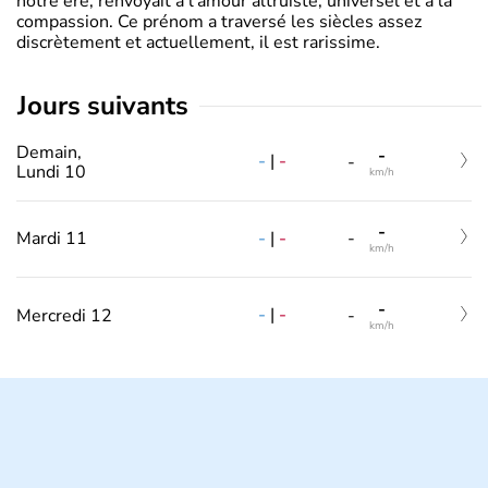
notre ère, renvoyait à l’amour altruiste, universel et à la
compassion. Ce prénom a traversé les siècles assez
discrètement et actuellement, il est rarissime.
jours suivants
Demain,
-
-
|
-
-
Lundi 10
km/h
-
-
|
-
Mardi 11
-
km/h
-
-
|
-
Mercredi 12
-
km/h