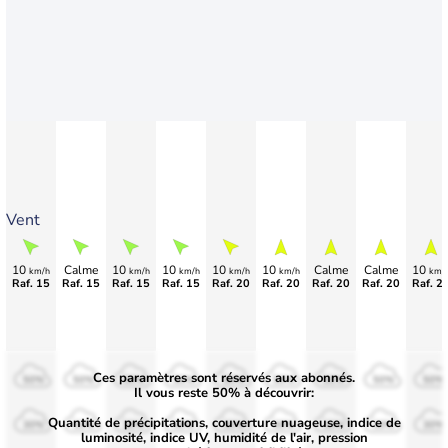
Vent
10
Calme
10
10
10
10
Calme
Calme
10
km/h
km/h
km/h
km/h
km/h
km/
Raf. 15
Raf. 15
Raf. 15
Raf. 15
Raf. 20
Raf. 20
Raf. 20
Raf. 20
Raf. 2
Ces paramètres sont réservés aux abonnés.
50%
50%
50%
50%
50%
50%
50%
50%
50%
Il vous reste 50% à découvrir:
Quantité de précipitations, couverture nuageuse, indice de
30%
30%
30%
30%
30%
30%
30%
30%
30%
luminosité, indice UV, humidité de l'air, pression