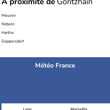
À proximité de
Göritzhain
Meusen
Nöbeln
Hartha
Göppersdorf
Météo France
Lyon
Marseille