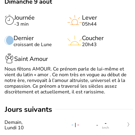
Dimanche 9 août
Journée
Lever
-3 min
05h44
Dernier
Coucher
croissant de Lune
20h43
Saint Amour
Nous fêtons AMOUR. Ce prénom parle de lui-même et
vient du latin « amor . Ce nom très en vogue au début de
notre ère, renvoyait à l’amour altruiste, universel et à la
compassion. Ce prénom a traversé les siècles assez
discrètement et actuellement, il est rarissime.
jours suivants
Demain,
-
-
|
-
-
Lundi 10
km/h