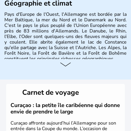
Géographie et climat
Pays d'Europe de l'Ouest, l'Allemagne est bordée par la
Mer Baltique, la mer du Nord et le Danemark au Nord.
C'est le pays le plus peuplé de l'Union Européenne avec
près de 83 millions d'Allemands. Le Danube, le Rhin,
l'Elbe, l'Oder sont quelques-uns des fleuves majeurs qui
y coulent. Elle abrite également le lac de Constance
qu'elle partage avec la Suisse et l'Autriche. Les Alpes, la
Forêt Noire, la Forêt de Bavière et la Forêt de Bohême
constituent les principales richesses géographiques.
Histoire et administration
L'Allemagne est constituée de seize régions appelées
Länder, comme la Rhénanie, la Sarre ou la Saxe,
Carnet de voyage
lesquelles bénéficient d'une grande autonomie. Le pays
peut se targuer de grands noms qu'il a vu naître dans tous
les domaines, des arts à la politique en passant par la
Curaçao : la petite île caribéenne qui donne
philosophie. Hertz, Gutenberg, Heidegger, Thomas Mann,
envie de prendre le large
Herman Hesse ou bien Hegel en font partie.
Curaçao affronte aujourd’hui l’Allemagne pour son
entrée dans la Coupe du monde. L’occasion de