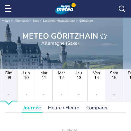
Météo
Allemagne
Saxe
Landkreis Mittelsachsen
Göritzhain
METEO GÖRITZHAIN
Allemagne (Saxe)
Dim
Lun
Mar
Mer
Jeu
Ven
Sam
D
09
10
11
12
13
14
15
-
-
-
-
-
-
-
-
-
-
-
-
-
-
Journée
Heure / Heure
Comparer