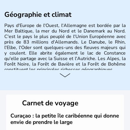
Géographie et climat
Pays d'Europe de l'Ouest, l'Allemagne est bordée par la
Mer Baltique, la mer du Nord et le Danemark au Nord.
C'est le pays le plus peuplé de l'Union Européenne avec
près de 83 millions d'Allemands. Le Danube, le Rhin,
l'Elbe, l'Oder sont quelques-uns des fleuves majeurs qui
y coulent. Elle abrite également le lac de Constance
qu'elle partage avec la Suisse et l'Autriche. Les Alpes, la
Forêt Noire, la Forêt de Bavière et la Forêt de Bohême
constituent les principales richesses géographiques.
Histoire et administration
L'Allemagne est constituée de seize régions appelées
Länder, comme la Rhénanie, la Sarre ou la Saxe,
Carnet de voyage
lesquelles bénéficient d'une grande autonomie. Le pays
peut se targuer de grands noms qu'il a vu naître dans tous
les domaines, des arts à la politique en passant par la
Curaçao : la petite île caribéenne qui donne
philosophie. Hertz, Gutenberg, Heidegger, Thomas Mann,
envie de prendre le large
Herman Hesse ou bien Hegel en font partie.