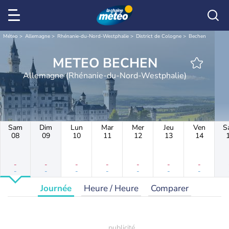
Météo
Allemagne
Rhénanie-du-Nord-Westphalie
District de Cologne
Bechen
METEO BECHEN
Allemagne (Rhénanie-du-Nord-Westphalie)
Sam
Dim
Lun
Mar
Mer
Jeu
Ven
S
08
09
10
11
12
13
14
-
-
-
-
-
-
-
-
-
-
-
-
-
-
Journée
Heure / Heure
Comparer