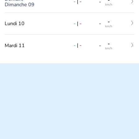
-
|
-
-
Dimanche 09
km/h
-
-
|
-
Lundi 10
-
km/h
-
-
|
-
Mardi 11
-
km/h