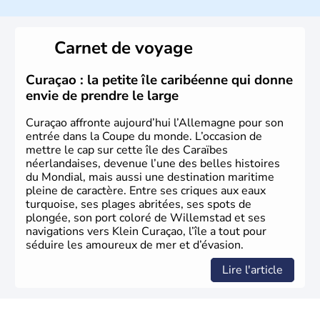
L'Allemagne est constituée de seize régions appelées
Länder, comme la Rhénanie, la Sarre ou la Saxe,
Carnet de voyage
lesquelles bénéficient d'une grande autonomie. Le pays
peut se targuer de grands noms qu'il a vu naître dans tous
les domaines, des arts à la politique en passant par la
Curaçao : la petite île caribéenne qui donne
philosophie. Hertz, Gutenberg, Heidegger, Thomas Mann,
envie de prendre le large
Herman Hesse ou bien Hegel en font partie.
Curaçao affronte aujourd’hui l’Allemagne pour son
entrée dans la Coupe du monde. L’occasion de
mettre le cap sur cette île des Caraïbes
néerlandaises, devenue l’une des belles histoires
du Mondial, mais aussi une destination maritime
pleine de caractère. Entre ses criques aux eaux
turquoise, ses plages abritées, ses spots de
plongée, son port coloré de Willemstad et ses
navigations vers Klein Curaçao, l’île a tout pour
séduire les amoureux de mer et d’évasion.
Lire l'article