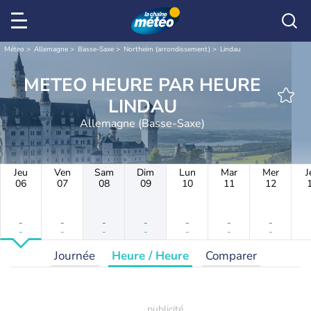
Météo
Allemagne
Basse-Saxe
Northeim (arrondissement)
Lindau
METEO HEURE PAR HEURE
LINDAU
Allemagne (Basse-Saxe)
Jeu
Ven
Sam
Dim
Lun
Mar
Mer
J
06
07
08
09
10
11
12
-
-
-
-
-
-
-
-
-
-
-
-
-
-
Journée
Heure / Heure
Comparer