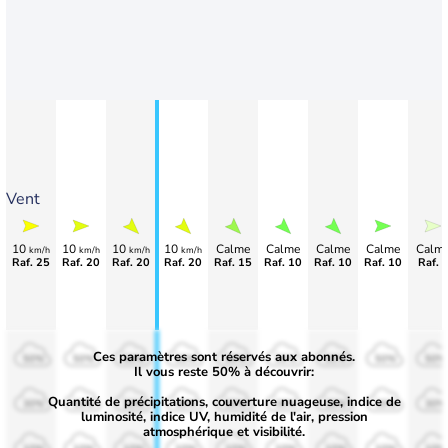
Vent
10
10
10
10
Calme
Calme
Calme
Calme
Calm
km/h
km/h
km/h
km/h
Raf. 25
Raf. 20
Raf. 20
Raf. 20
Raf. 15
Raf. 10
Raf. 10
Raf. 10
Raf. 
Ces paramètres sont réservés aux abonnés.
50%
50%
50%
50%
50%
50%
50%
50%
50%
Il vous reste 50% à découvrir:
Quantité de précipitations, couverture nuageuse, indice de
30%
30%
30%
30%
30%
30%
30%
30%
30%
luminosité, indice UV, humidité de l'air, pression
atmosphérique et visibilité.