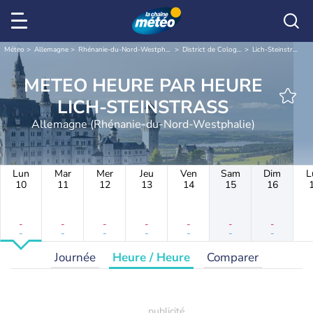
Météo
Allemagne
Rhénanie-du-Nord-Westphalie
District de Cologne
Lich-Steinstraß
METEO HEURE PAR HEURE
LICH-STEINSTRASS
Allemagne (Rhénanie-du-Nord-Westphalie)
Lun
Mar
Mer
Jeu
Ven
Sam
Dim
L
10
11
12
13
14
15
16
-
-
-
-
-
-
-
-
-
-
-
-
-
-
Journée
Heure / Heure
Comparer