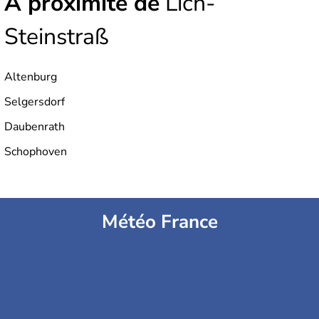
À proximité de
Lich-
Steinstraß
Altenburg
Selgersdorf
Daubenrath
Schophoven
Météo France