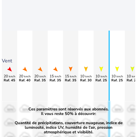
Vent
20
20
20
15
15
10
10
10
10
km/h
km/h
km/h
km/h
km/h
km/h
km/h
km/h
km/
Raf. 45
Raf. 40
Raf. 35
Raf. 35
Raf. 35
Raf. 30
Raf. 25
Raf. 25
Raf. 2
Ces paramètres sont réservés aux abonnés.
50%
50%
50%
50%
50%
50%
50%
50%
50%
Il vous reste 50% à découvrir:
Quantité de précipitations, couverture nuageuse, indice de
30%
30%
30%
30%
30%
30%
30%
30%
30%
luminosité, indice UV, humidité de l'air, pression
atmosphérique et visibilité.