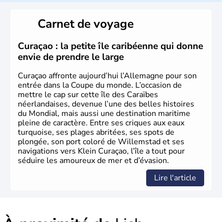
L'Allemagne est constituée de seize régions appelées
Länder, comme la Rhénanie, la Sarre ou la Saxe,
Carnet de voyage
lesquelles bénéficient d'une grande autonomie. Le pays
peut se targuer de grands noms qu'il a vu naître dans tous
les domaines, des arts à la politique en passant par la
Curaçao : la petite île caribéenne qui donne
philosophie. Hertz, Gutenberg, Heidegger, Thomas Mann,
envie de prendre le large
Herman Hesse ou bien Hegel en font partie.
Curaçao affronte aujourd’hui l’Allemagne pour son
entrée dans la Coupe du monde. L’occasion de
mettre le cap sur cette île des Caraïbes
néerlandaises, devenue l’une des belles histoires
du Mondial, mais aussi une destination maritime
pleine de caractère. Entre ses criques aux eaux
turquoise, ses plages abritées, ses spots de
plongée, son port coloré de Willemstad et ses
navigations vers Klein Curaçao, l’île a tout pour
séduire les amoureux de mer et d’évasion.
Lire l'article