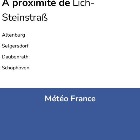
À proximité de
Lich-
Steinstraß
Altenburg
Selgersdorf
Daubenrath
Schophoven
Météo France