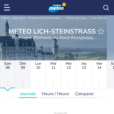
Météo
Allemagne
Rhénanie-du-Nord-Westphalie
District de Cologne
Lich-Steinstraß
METEO LICH-STEINSTRASS
Allemagne (Rhénanie-du-Nord-Westphalie)
Sam
Dim
Lun
Mar
Mer
Jeu
Ven
S
08
09
10
11
12
13
14
-
-
-
-
-
-
-
-
-
-
-
-
-
-
Journée
Heure / Heure
Comparer