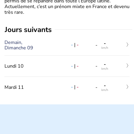
permis de se répandre dans toute l’Europe latine.
Actuellement, c’est un prénom mixte en France et devenu
très rare.
jours suivants
Demain,
-
-
|
-
-
Dimanche 09
km/h
-
-
|
-
Lundi 10
-
km/h
-
-
|
-
Mardi 11
-
km/h