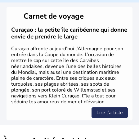
L'Allemagne est constituée de seize régions appelées
Länder, comme la Rhénanie, la Sarre ou la Saxe,
Carnet de voyage
lesquelles bénéficient d'une grande autonomie. Le pays
peut se targuer de grands noms qu'il a vu naître dans tous
les domaines, des arts à la politique en passant par la
Curaçao : la petite île caribéenne qui donne
philosophie. Hertz, Gutenberg, Heidegger, Thomas Mann,
envie de prendre le large
Herman Hesse ou bien Hegel en font partie.
Curaçao affronte aujourd’hui l’Allemagne pour son
entrée dans la Coupe du monde. L’occasion de
mettre le cap sur cette île des Caraïbes
néerlandaises, devenue l’une des belles histoires
du Mondial, mais aussi une destination maritime
pleine de caractère. Entre ses criques aux eaux
turquoise, ses plages abritées, ses spots de
plongée, son port coloré de Willemstad et ses
navigations vers Klein Curaçao, l’île a tout pour
séduire les amoureux de mer et d’évasion.
Lire l'article