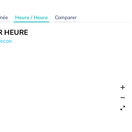
rnée
Heure / Heure
Comparer
R HEURE
TRICON