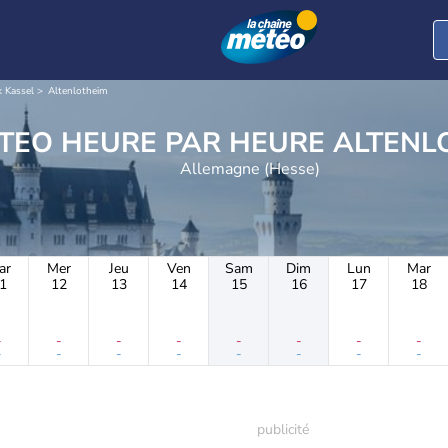
k Kassel
Altenlotheim
METEO HEURE PAR HE
Allemagne (Hesse)
ar
Mer
Jeu
Ven
Sam
Dim
Lun
Mar
1
12
13
14
15
16
17
18
-
-
-
-
-
-
-
-
-
-
-
-
-
-
-
-