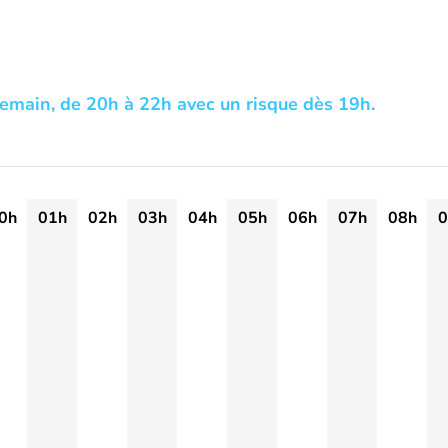
demain, de 20h à 22h avec un risque dès 19h.
0h
01h
02h
03h
04h
05h
06h
07h
08h
0