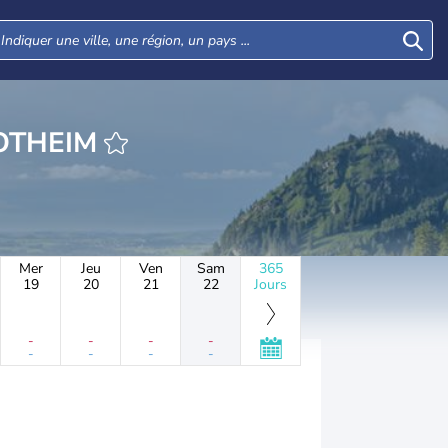
URE ALTENLOTHEIM
Mer
Jeu
Ven
Sam
365
19
20
21
22
Jours
-
-
-
-
-
-
-
-