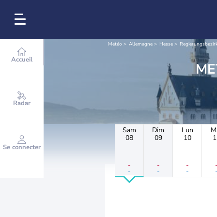
Météo
Allemagne
Hesse
Regierungsbezir
Accueil
Radar
Sam
Dim
Lun
M
08
09
10
1
Se connecter
-
-
-
-
-
-