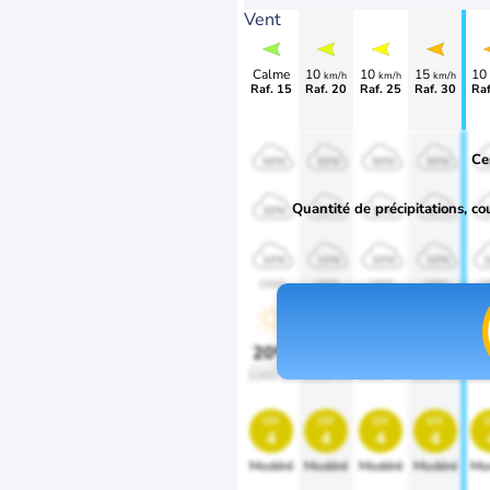
Vent
Calme
10
10
15
10
km/h
km/h
km/h
Raf. 15
Raf. 20
Raf. 25
Raf. 30
Raf
Ce
50%
50%
50%
50%
Quantité de précipitations, co
30%
30%
30%
30%
10%
10%
10%
10%
1900
1900
1900
1900
1
20%
20%
20%
20%
2
1000 lm
1000 lm
1000 lm
1000 lm
100
uv
uv
uv
uv
4
4
4
4
Modéré
Modéré
Modéré
Modéré
Mo