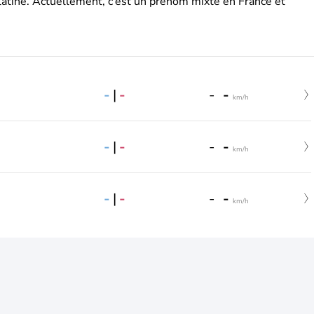
latine. Actuellement, c’est un prénom mixte en France et
-
|
-
-
-
km/h
-
|
-
-
-
km/h
-
|
-
-
-
km/h