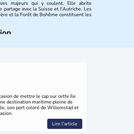
ves majeurs qui y coulent. Elle abrite
 partage avec la Suisse et l'Autriche. Les
vière et la Forêt de Bohême constituent les
tion
ize régions appelées Länder, comme la
elles bénéficient d'une grande autonomie.
 noms qu'il a vu naître dans tous les
 en passant par la philosophie. Hertz,
n, Herman Hesse ou bien Hegel en font
sion de mettre le cap sur cette île
une destination maritime pleine de
gée, son port coloré de Willemstad et
asion.
Lire l'article