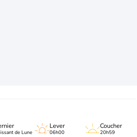
rnier
Lever
Coucher
oissant de Lune
06h00
20h59