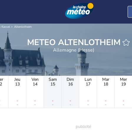
k Kassel
Altenlotheim
METEO ALTENLOTHEIM
Allemagne (Hesse)
er
Jeu
Ven
Sam
Dim
Lun
Mar
Mer
2
13
14
15
16
17
18
19
-
-
-
-
-
-
-
-
-
-
-
-
-
-
-
-