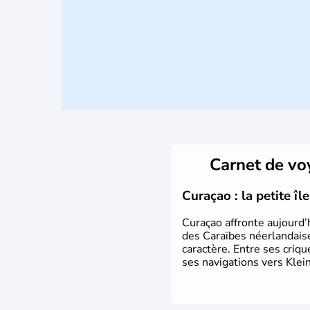
Carnet de v
Curaçao : la petite î
Curaçao affronte aujourd’
des Caraïbes néerlandaise
caractère. Entre ses criq
ses navigations vers Klein