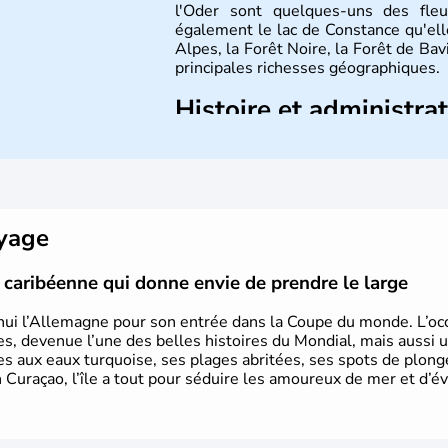
l'Oder sont quelques-uns des fleu
également le lac de Constance qu'elle
Alpes, la Forêt Noire, la Forêt de Ba
principales richesses géographiques.
Histoire et administra
L'Allemagne est constituée de se
Rhénanie, la Sarre ou la Saxe, lesqu
Le pays peut se targuer de grands
domaines, des arts à la politique
Gutenberg, Heidegger, Thomas Man
oyage
partie.
le caribéenne qui donne envie de prendre le large
hui l’Allemagne pour son entrée dans la Coupe du monde. L’occa
s, devenue l’une des belles histoires du Mondial, mais aussi 
ues aux eaux turquoise, ses plages abritées, ses spots de plon
 Curaçao, l’île a tout pour séduire les amoureux de mer et d’év