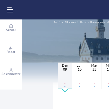
Météo
Allemagne
Hesse
Regierungsbezir
Accueil
Radar
Dim
Lun
Mar
M
09
10
11
1
Se connecter
-
-
-
-
-
-