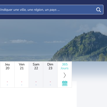
Jeu
Ven
Sam
Dim
365
20
21
22
23
Jours
-
-
-
-
-
-
-
-