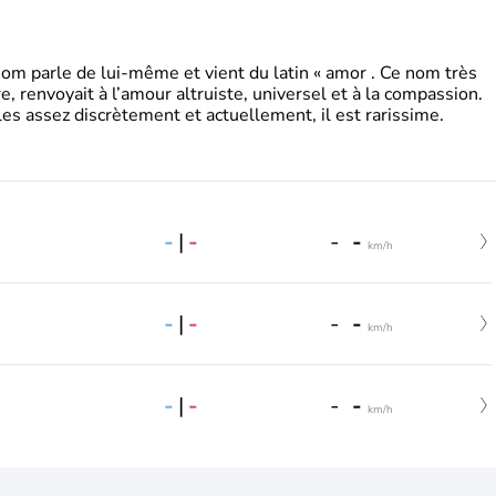
 parle de lui-même et vient du latin « amor . Ce nom très
, renvoyait à l’amour altruiste, universel et à la compassion.
es assez discrètement et actuellement, il est rarissime.
-
|
-
-
-
km/h
-
|
-
-
-
km/h
-
|
-
-
-
km/h