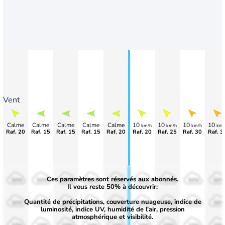
Vent
Calme
Calme
Calme
Calme
Calme
10
10
10
10
km/h
km/h
km/h
km/
Raf. 20
Raf. 15
Raf. 15
Raf. 15
Raf. 20
Raf. 20
Raf. 25
Raf. 30
Raf. 3
Ces paramètres sont réservés aux abonnés.
50%
50%
50%
50%
50%
50%
50%
50%
50%
Il vous reste 50% à découvrir:
Quantité de précipitations, couverture nuageuse, indice de
30%
30%
30%
30%
30%
30%
30%
30%
30%
luminosité, indice UV, humidité de l'air, pression
atmosphérique et visibilité.