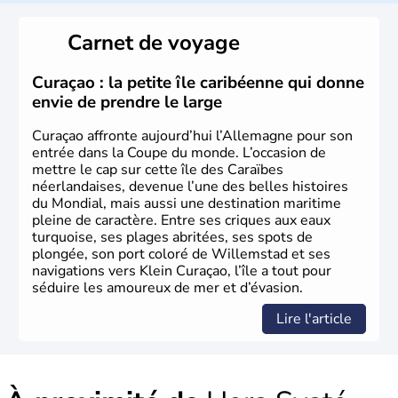
L'Allemagne est constituée de seize régions appelées
Länder, comme la Rhénanie, la Sarre ou la Saxe,
Carnet de voyage
lesquelles bénéficient d'une grande autonomie. Le pays
peut se targuer de grands noms qu'il a vu naître dans tous
les domaines, des arts à la politique en passant par la
Curaçao : la petite île caribéenne qui donne
philosophie. Hertz, Gutenberg, Heidegger, Thomas Mann,
envie de prendre le large
Herman Hesse ou bien Hegel en font partie.
Curaçao affronte aujourd’hui l’Allemagne pour son
entrée dans la Coupe du monde. L’occasion de
mettre le cap sur cette île des Caraïbes
néerlandaises, devenue l’une des belles histoires
du Mondial, mais aussi une destination maritime
pleine de caractère. Entre ses criques aux eaux
turquoise, ses plages abritées, ses spots de
plongée, son port coloré de Willemstad et ses
navigations vers Klein Curaçao, l’île a tout pour
séduire les amoureux de mer et d’évasion.
Lire l'article