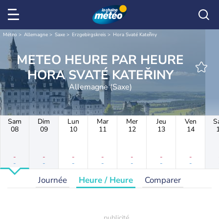
Météo
Allemagne
Saxe
Erzgebirgskreis
Hora Svaté Kateřiny
METEO HEURE PAR HEURE
HORA SVATÉ KATEŘINY
Allemagne (Saxe)
Sam
Dim
Lun
Mar
Mer
Jeu
Ven
S
08
09
10
11
12
13
14
-
-
-
-
-
-
-
-
-
-
-
-
-
-
Journée
Heure / Heure
Comparer