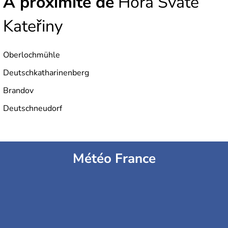
À proximité de
Hora Svaté
Kateřiny
Oberlochmühle
Deutschkatharinenberg
Brandov
Deutschneudorf
Météo France