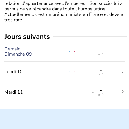
relation d’appartenance avec l’empereur. Son succès lui a
permis de se répandre dans toute l’Europe latine.
Actuellement, c’est un prénom mixte en France et devenu
très rare.
jours suivants
Demain,
-
-
|
-
-
Dimanche 09
km/h
-
-
|
-
Lundi 10
-
km/h
-
-
|
-
Mardi 11
-
km/h