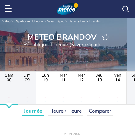
Météo
République Tchèque
Severozápad
Ústecký kraj
Brandov
METEO BRANDOV
République Tchèque (Severozápad)
Sam
Dim
Lun
Mar
Mer
Jeu
Ven
S
08
09
10
11
12
13
14
-
-
-
-
-
-
-
-
-
-
-
-
-
-
Journée
Heure / Heure
Comparer