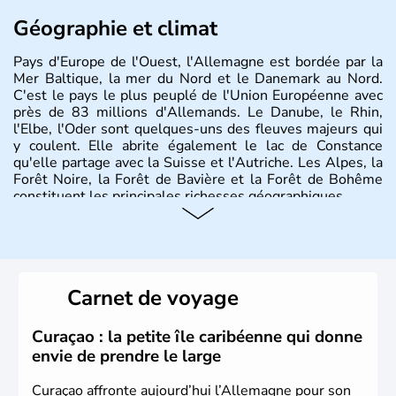
Géographie et climat
Pays d'Europe de l'Ouest, l'Allemagne est bordée par la
Mer Baltique, la mer du Nord et le Danemark au Nord.
C'est le pays le plus peuplé de l'Union Européenne avec
près de 83 millions d'Allemands. Le Danube, le Rhin,
l'Elbe, l'Oder sont quelques-uns des fleuves majeurs qui
y coulent. Elle abrite également le lac de Constance
qu'elle partage avec la Suisse et l'Autriche. Les Alpes, la
Forêt Noire, la Forêt de Bavière et la Forêt de Bohême
constituent les principales richesses géographiques.
Histoire et administration
L'Allemagne est constituée de seize régions appelées
Länder, comme la Rhénanie, la Sarre ou la Saxe,
Carnet de voyage
lesquelles bénéficient d'une grande autonomie. Le pays
peut se targuer de grands noms qu'il a vu naître dans tous
les domaines, des arts à la politique en passant par la
Curaçao : la petite île caribéenne qui donne
philosophie. Hertz, Gutenberg, Heidegger, Thomas Mann,
envie de prendre le large
Herman Hesse ou bien Hegel en font partie.
Curaçao affronte aujourd’hui l’Allemagne pour son