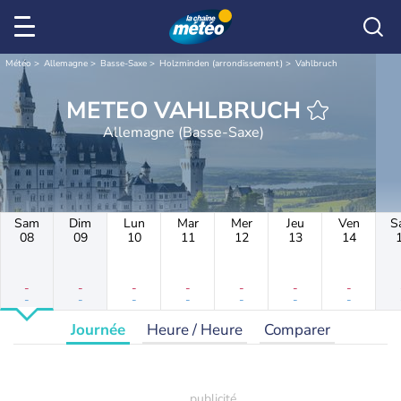
Météo
Allemagne
Basse-Saxe
Holzminden (arrondissement)
Vahlbruch
METEO VAHLBRUCH
Allemagne (Basse-Saxe)
Sam
Dim
Lun
Mar
Mer
Jeu
Ven
S
08
09
10
11
12
13
14
-
-
-
-
-
-
-
-
-
-
-
-
-
-
Journée
Heure / Heure
Comparer