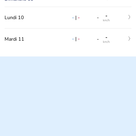
-
-
|
-
Lundi 10
-
km/h
-
-
|
-
Mardi 11
-
km/h