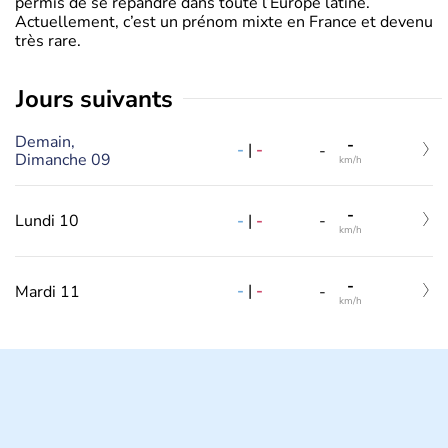
permis de se répandre dans toute l’Europe latine.
Actuellement, c’est un prénom mixte en France et devenu
très rare.
jours suivants
Demain,
-
-
|
-
-
Dimanche 09
km/h
-
-
|
-
Lundi 10
-
km/h
-
-
|
-
Mardi 11
-
km/h