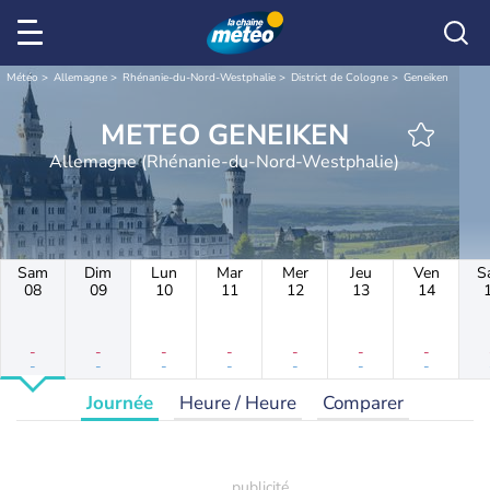
Météo
Allemagne
Rhénanie-du-Nord-Westphalie
District de Cologne
Geneiken
METEO GENEIKEN
Allemagne (Rhénanie-du-Nord-Westphalie)
Sam
Dim
Lun
Mar
Mer
Jeu
Ven
S
08
09
10
11
12
13
14
-
-
-
-
-
-
-
-
-
-
-
-
-
-
Journée
Heure / Heure
Comparer