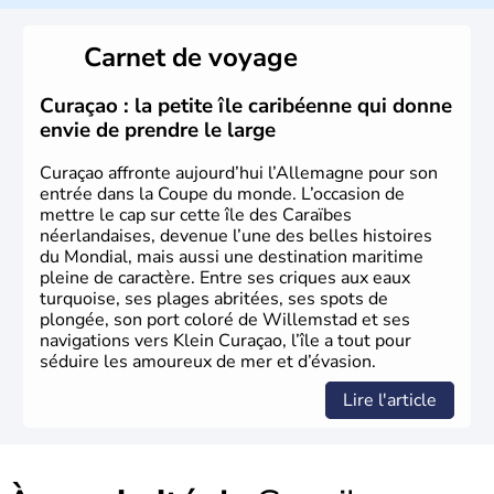
L'Allemagne est constituée de seize régions appelées
Länder, comme la Rhénanie, la Sarre ou la Saxe,
Carnet de voyage
lesquelles bénéficient d'une grande autonomie. Le pays
peut se targuer de grands noms qu'il a vu naître dans tous
les domaines, des arts à la politique en passant par la
Curaçao : la petite île caribéenne qui donne
philosophie. Hertz, Gutenberg, Heidegger, Thomas Mann,
envie de prendre le large
Herman Hesse ou bien Hegel en font partie.
Curaçao affronte aujourd’hui l’Allemagne pour son
entrée dans la Coupe du monde. L’occasion de
mettre le cap sur cette île des Caraïbes
néerlandaises, devenue l’une des belles histoires
du Mondial, mais aussi une destination maritime
pleine de caractère. Entre ses criques aux eaux
turquoise, ses plages abritées, ses spots de
plongée, son port coloré de Willemstad et ses
navigations vers Klein Curaçao, l’île a tout pour
séduire les amoureux de mer et d’évasion.
Lire l'article