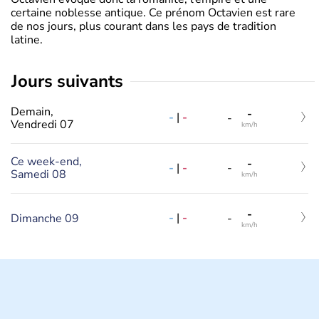
certaine noblesse antique. Ce prénom Octavien est rare
de nos jours, plus courant dans les pays de tradition
latine.
jours suivants
Demain,
-
-
|
-
-
Vendredi 07
km/h
Ce week-end,
-
-
|
-
-
Samedi 08
km/h
-
-
|
-
Dimanche 09
-
km/h