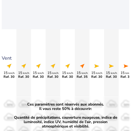
Vent
15
15
15
15
15
15
15
15
15
km/h
km/h
km/h
km/h
km/h
km/h
km/h
km/h
km/
Raf. 30
Raf. 30
Raf. 30
Raf. 30
Raf. 30
Raf. 35
Raf. 30
Raf. 30
Raf. 3
Ces paramètres sont réservés aux abonnés.
50%
50%
50%
50%
50%
50%
50%
50%
50%
Il vous reste 50% à découvrir:
Quantité de précipitations, couverture nuageuse, indice de
30%
30%
30%
30%
30%
30%
30%
30%
30%
luminosité, indice UV, humidité de l'air, pression
atmosphérique et visibilité.