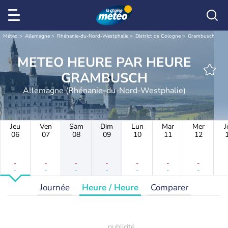
Météo
Allemagne
Rhénanie-du-Nord-Westphalie
District de Cologne
Grambusch
METEO HEURE PAR HEURE
GRAMBUSCH
Allemagne (Rhénanie-du-Nord-Westphalie)
Jeu
Ven
Sam
Dim
Lun
Mar
Mer
J
06
07
08
09
10
11
12
-
-
-
-
-
-
-
-
-
-
-
-
-
-
Journée
Heure / Heure
Comparer