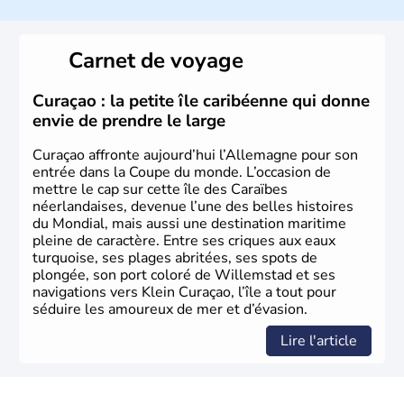
L'Allemagne est constituée de seize régions appelées
Länder, comme la Rhénanie, la Sarre ou la Saxe,
Carnet de voyage
lesquelles bénéficient d'une grande autonomie. Le pays
peut se targuer de grands noms qu'il a vu naître dans tous
les domaines, des arts à la politique en passant par la
Curaçao : la petite île caribéenne qui donne
philosophie. Hertz, Gutenberg, Heidegger, Thomas Mann,
envie de prendre le large
Herman Hesse ou bien Hegel en font partie.
Curaçao affronte aujourd’hui l’Allemagne pour son
entrée dans la Coupe du monde. L’occasion de
mettre le cap sur cette île des Caraïbes
néerlandaises, devenue l’une des belles histoires
du Mondial, mais aussi une destination maritime
pleine de caractère. Entre ses criques aux eaux
turquoise, ses plages abritées, ses spots de
plongée, son port coloré de Willemstad et ses
navigations vers Klein Curaçao, l’île a tout pour
séduire les amoureux de mer et d’évasion.
Lire l'article