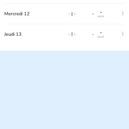
-
-
|
-
Mercredi 12
-
km/h
-
-
|
-
Jeudi 13
-
km/h