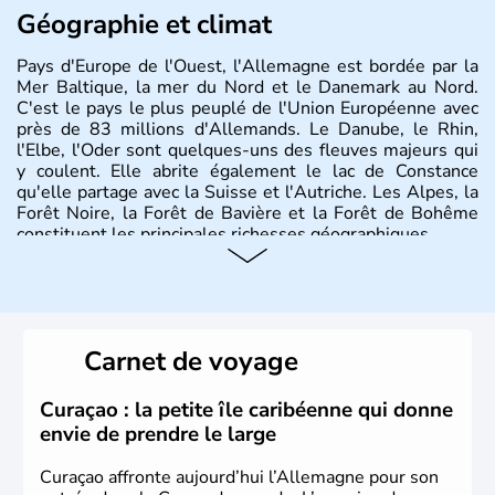
Géographie et climat
Pays d'Europe de l'Ouest, l'Allemagne est bordée par la
Mer Baltique, la mer du Nord et le Danemark au Nord.
C'est le pays le plus peuplé de l'Union Européenne avec
près de 83 millions d'Allemands. Le Danube, le Rhin,
l'Elbe, l'Oder sont quelques-uns des fleuves majeurs qui
y coulent. Elle abrite également le lac de Constance
qu'elle partage avec la Suisse et l'Autriche. Les Alpes, la
Forêt Noire, la Forêt de Bavière et la Forêt de Bohême
constituent les principales richesses géographiques.
Histoire et administration
L'Allemagne est constituée de seize régions appelées
Länder, comme la Rhénanie, la Sarre ou la Saxe,
Carnet de voyage
lesquelles bénéficient d'une grande autonomie. Le pays
peut se targuer de grands noms qu'il a vu naître dans tous
les domaines, des arts à la politique en passant par la
Curaçao : la petite île caribéenne qui donne
philosophie. Hertz, Gutenberg, Heidegger, Thomas Mann,
envie de prendre le large
Herman Hesse ou bien Hegel en font partie.
Curaçao affronte aujourd’hui l’Allemagne pour son