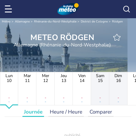
Météo
Allemagne
Rhénanie-du-Nord-Westphalie
District de Cologne
Rödgen
METEO RÖDGEN
Allemagne (Rhénanie-du-Nord-Westphalie)
Lun
Mar
Mer
Jeu
Ven
Sam
Dim
L
10
11
12
13
14
15
16
-
-
-
-
-
-
-
-
-
-
-
-
-
-
Journée
Heure / Heure
Comparer